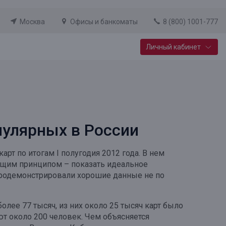
Москва
Офисы и банкоматы
8 (800) 1001-777
Личный кабинет
Специальные предложения
Вклад «Новый старт»
До 14,25% годовых
пулярных в России
Подробнее
т по итогам I полугодия 2012 года. В нем
ющим принципом – показать идеальное
продемонстрировали хорошие данные не по
олее 77 тысяч, из них около 25 тысяч карт было
ют около 200 человек. Чем объясняется