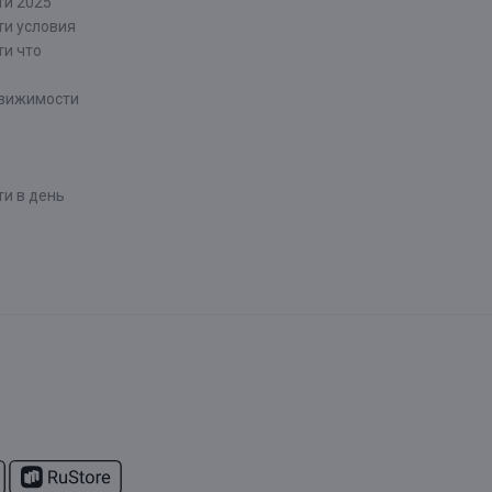
ти 2025
ти условия
ти что
движимости
и в день