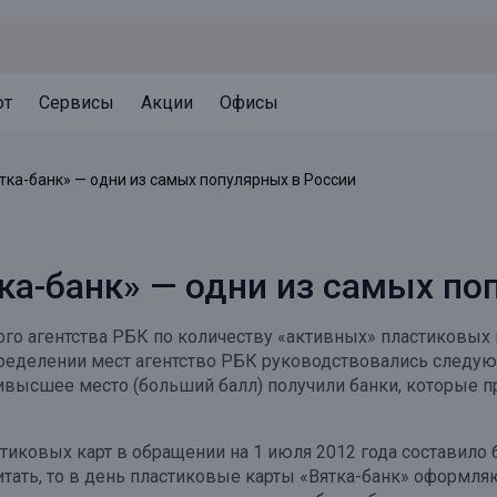
ют
Сервисы
Акции
Офисы
Может быть полезно
Может быть полезно
Может быть полезно
тка-банк» — одни из самых популярных в России
Система страхования вкладов
Привилегии для клиентов
Документы
Налогообложение вкладов
Оплата кредита
Уведомление об операциях
ка-банк» — одни из самых по
Архив вкладов
Реструктуризация
Кешбэк
Документы
 агентства РБК по количеству «активных» пластиковых кар
Оценка недвижимости
определении мест агентство РБК руководствовались следу
аивысшее место (больший балл) получили банки, которые 
Подбор новой недвижимости
стиковых карт в обращении на 1 июля 2012 года составило б
итать, то в день пластиковые карты «Вятка-банк» оформля