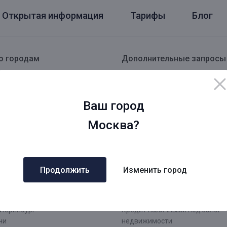
Открытая информация
Тарифы
Блог
о городам
Дополнительные запросы
сква
Кредит под залог с быстрым 
СК
Деньги под залог недвижимос
кт - Петербург
Займ под залог недвижимости
Ваш город
Б
Рефинансирование под залог
сковская область
недвижимости
Москва?
О
Кредит под залог недвижимос
нинградская область
заявка
Срочный кредит под залог не
ров
Оформить кредит под залог
Продолжить
Изменить город
ровская область
недвижимости
жний Новгород
Кредит под залог недвижимос
рмь
документы
атеринбург
Кредит наличными под залог
чи
недвижимости