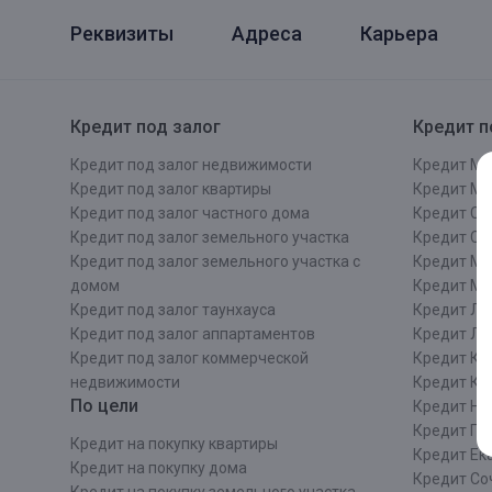
Реквизиты
Адреса
Карьера
Кредит под залог
Кредит п
Кредит под залог недвижимости
Кредит Мо
Кредит под залог квартиры
Кредит М
Кредит под залог частного дома
Кредит Сан
Кредит под залог земельного участка
Кредит СП
Кредит под залог земельного участка с
Кредит Мо
домом
Кредит М
Кредит под залог таунхауса
Кредит Ле
Кредит под залог аппартаментов
Кредит ЛО
Кредит под залог коммерческой
Кредит Ки
недвижимости
Кредит Ки
По цели
Кредит Ни
Кредит Пе
Кредит на покупку квартиры
Кредит Ек
Кредит на покупку дома
Кредит Со