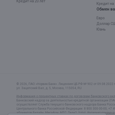
Кредит на 20 лет
Кредит на 
Обмен в
Евро
Доллар С
Юань
© 2026, ПАО «Норвик Банк». Лицензия ЦБ РФ № 902 от 09.08.2022 г
ул. Зацепский Вал, д. 5
,
Москва
,
115054
,
RU
Информация о процентных ставках по договорам банковского вк
Банковский надзор за деятельностью кредитной организации (ПА
осуществляет Служба текущего банковского надзора Банка Росси
Центрального банка Российской Федерации: 8 800 300-30-00, +7 4
абонентов Билайн, Мегафон, МТС, Теле2, Yota).
Интернет-приемна