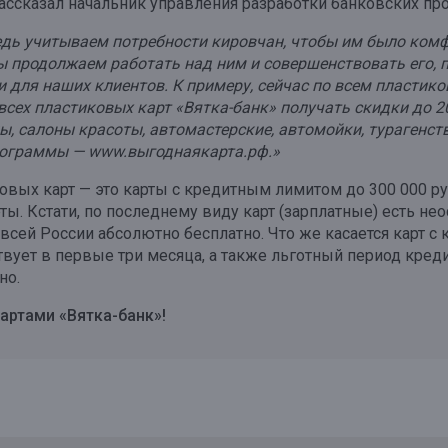
рассказал начальник управления разработки банковских п
дь учитываем потребности кировчан, чтобы им было комфо
мы продолжаем работать над ним и совершенствовать его, 
 для наших клиентов. К примеру, сейчас по всем пластик
ех пластиковых карт «Вятка-банк» получать скидки до 20%
ны, салоны красоты, автомастерские, автомойки, турагенств
рограммы — www.выгоднаякарта.рф.»
овых карт — это карты с кредитным лимитом до 300 000 ру
рты. Кстати, по последнему виду карт (зарплатные) есть 
сей России абсолютно бесплатно. Что же касается карт с
вует в первые три месяца, а также льготный период креди
но.
артами «Вятка-банк»!