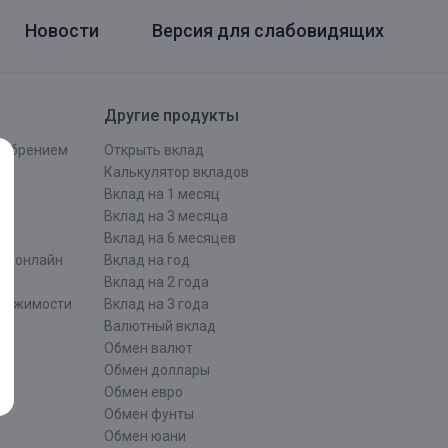
Новости
Версия для слабовидящих
Другие продукты
одобрением
Открыть вклад
ти
Калькулятор вкладов
Вклад на 1 месяц
Вклад на 3 месяца
Вклад на 6 месяцев
ти онлайн
Вклад на год
Вклад на 2 года
движимости
Вклад на 3 года
Валютный вклад
Обмен валют
ти
Обмен доллары
Обмен евро
Обмен фунты
Обмен юани