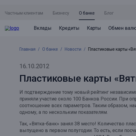
Частным клиентам
Бизнесу
О банке
Блог
Вклады
Кредиты
Карты
Обмен вал
Вклады
Кредиты
Карты
Обмен валют
Сервисы
Акции
Главная
О банке
Новости
Пластиковые карты «Вя
Не упусти момент
Кредит под залог недвижимости
Дебетовая карта с пакетом услуг
Курсы валют
Оплата кредита
Акция «Приведи друга»
Просто вклад
Рефинансирование
Премиальная карта Mir Supreme
Бронирование валюты
Оценка недвижимости
Акция «Ставка на бизнес»
16.10.2012
Накопительный
Кредит на автомобиль
Пенсионная карта
Курсы валют ЦБ
Подбор новой недвижимости
Пластиковые карты «Вят
Пенсионер
Кредит на строительство
Система быстрых платежей
Все карты
И подтверждение тому новый рейтинг независимого
Отличная стратегия+
Потребительский кредит
СБПей
приняли участие около 100 Банков России. При 
соотношение всех параметров. Таким образом, н
Фиксируй доход
Mir Pay
Все кредиты
одному, а по нескольким показателям.
Новый старт
Госуслуги
Так, «Вятка-банк» занял 38 место! Количество пла
выпущено в первом полугодии. То есть, если посч
Валютный плюс
Регистрация в ЕБС