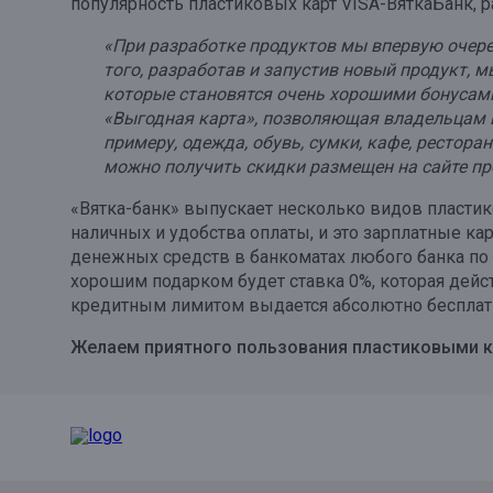
популярность пластиковых карт VISA-ВяткаБанк, 
Онлайн
Удаленная идентификация
«При разработке продуктов мы впервую очере
того, разработав и запустив новый продукт, 
Мобильное приложение
Все вклады
которые становятся очень хорошими бонусами
Подтверждение согласия через Госуслуги
«Выгодная карта», позволяющая владельцам вс
примеру, одежда, обувь, сумки, кафе, рестора
Все сервисы
можно получить скидки размещен на сайте п
«Вятка-банк» выпускает несколько видов пластик
наличных и удобства оплаты, и это зарплатные ка
денежных средств в банкоматах любого банка по в
хорошим подарком будет ставка 0%, которая дейст
кредитным лимитом выдается абсолютно бесплат
Желаем приятного пользования пластиковыми к