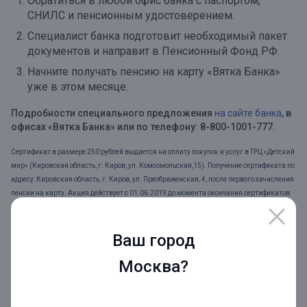
Обратиться в любой офис банка с паспортом,
СНИЛС и пенсионным удостоверением.
Специалист банка подготовит необходимый пакет
документов и направит в Пенсионный Фонд РФ.
Начните получать пенсию на карту «Вятка Банка»
уже в этом месяце.
Подробности специального предложения
на сайте банка
, в
офисах «Вятка Банка» или по телефону: 8-800-1001-777.
Сертификат в размере 250 рублей выдается на оплату покупок и услуг в ТРЦ «Детский
мир» (Кировская область, г. Киров, ул. Комсомольская,15). Получение сертификата по
адресу: Кировская область, г. Киров, ул. Преображенская, 4, после первого зачисления
пенсии на карту. Акция действует с 01.06.2019 до момента окончания сертификатов.
Доход на остаток по пенсионной карте от 4 до 6,1%. Ежемесячно на минимальный
неснижаемый внутримесячный остаток денежных средств до 299 999,99 руб.
начисляется 4% годовых, в сумме от 300 000 до 499 999,99 руб. – 6% годовых, в сумме
Ваш город
свыше 500 000 руб. – 6,1%. CashBack (Кэшбэк), с англ. – «возврат денег» - до 10% на
Москва?
все покупки. Размер выплаты зависит от кода деятельности торгово-сервисных
предприятий (MCC-код), где совершены покупки. Подробности на сайте vtkbank.ru.
ПАО «Норвик Банк» (Вятка Банк®), Лиц. ЦБ РФ № 902 от 17.07.2015