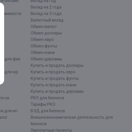
ти онлайн
Вклад на год
Вклад на 2 года
движимости
Вклад на 3 года
Валютный вклад
Обмен валют
ти
Обмен доллары
Обмен евро
Обмен фунты
Обмен юани
ти для физ
Обмен дирхамы
Купить и продать доллары
ти для юр
Купить и продать евро
Купить и продать фунты
Купить и продать юани
Купить и продать дирхамы
ти на
РКО для бизнеса
Тарифы РКО
и для ип
ВЭД для бизнеса
алог
Внешнеэкономическая деятельность для
бизнеса
Зарплатные проекты