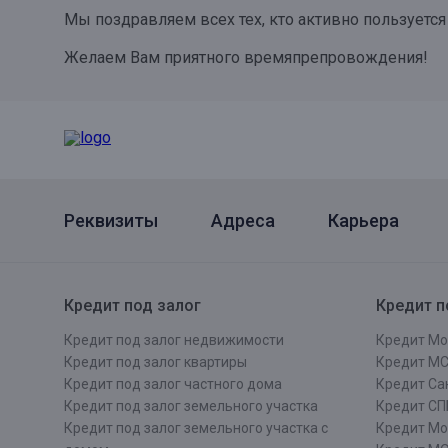
Мы поздравляем всех тех, кто активно пользуетс
Онлайн
Удаленная идентификация
Желаем Вам приятного времяпрепровождения!
Мобильное приложение
Все вклады
Подтверждение согласия через Госуслуги
Все сервисы
Реквизиты
Адреса
Карьера
Кредит под залог
Кредит п
Кредит под залог недвижимости
Кредит Мо
Кредит под залог квартиры
Кредит М
Кредит под залог частного дома
Кредит Сан
Кредит под залог земельного участка
Кредит СП
Кредит под залог земельного участка с
Кредит Мо