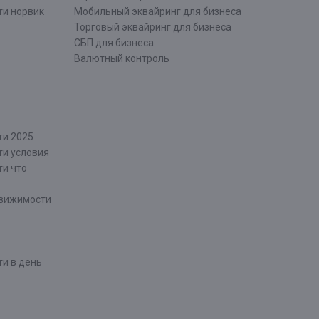
ти норвик
Мобильный эквайринг для бизнеса
Торговый эквайринг для бизнеса
СБП для бизнеса
Валютный контроль
ти 2025
ти условия
ти что
движимости
и в день