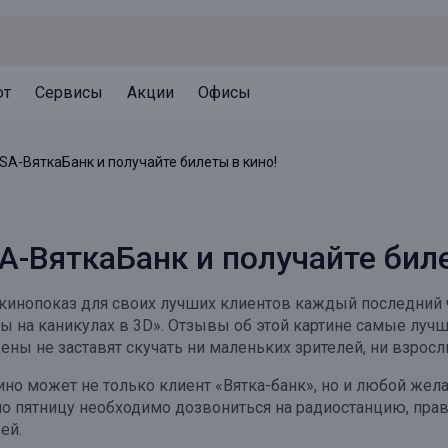
ют
Сервисы
Акции
Офисы
Может быть полезно
Может быть полезно
Может быть полезно
SA-ВяткаБанк и получайте билеты в кино!
Система страхования вкладов
Привилегии для клиентов
Документы
Налогообложение вкладов
Оплата кредита
Уведомление об операциях
A-ВяткаБанк и получайте биле
Архив вкладов
Реструктуризация
Кешбэк
Документы
инопоказ для своих лучших клиентов каждый последний чет
Оценка недвижимости
ы на каникулах в 3
D
». Отзывы об этой картине самые луч
ы не заставят скучать ни маленьких зрителей, ни взрос
Подбор новой недвижимости
ино может не только клиент «Вятка-банк», но и любой жел
 пятницу необходимо дозвониться на радиостанцию, прав
ей.