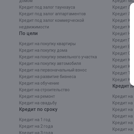
домом
Кредит М
Кредит под залог таунхауса
Кредит Ле
Кредит под залог аппартаментов
Кредит ЛО
Кредит под залог коммерческой
Кредит Ки
недвижимости
Кредит Ки
По цели
Кредит Ни
Кредит Пе
Кредит на покупку квартиры
Кредит Ек
Кредит на покупку дома
Кредит Со
Кредит на покупку земельного участка
Кредит Кр
Кредит на покупку автомобиля
Кредит Ка
Кредит на первоначальный взнос
Кредит Та
Кредит на развитие бизнеса
Кредит Ка
Кредит на обучение
Кредит п
Кредит на строительcтво
Кредит на ремонт
Кредит на 
Кредит на свадьбу
Кредит на 
Кредит по сроку
Кредит на 
Кредит на 
Кредит на 1 год
Кредит на 
Кредит на 2 года
Кредит на 
Кредит на 3 года