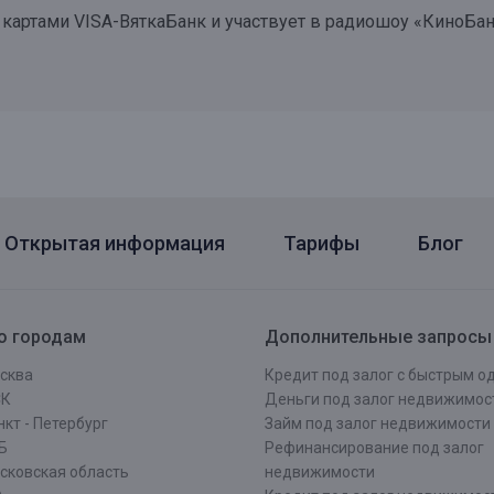
я картами
VIS
А-ВяткаБанк и участвует в радиошоу «КиноБа
Открытая информация
Тарифы
Блог
о городам
Дополнительные запросы
сква
Кредит под залог с быстрым 
СК
Деньги под залог недвижимос
кт - Петербург
Займ под залог недвижимости
Б
Рефинансирование под залог
сковская область
недвижимости