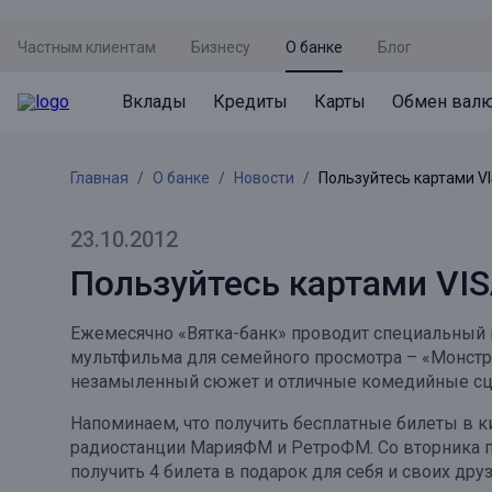
Частным клиентам
Бизнесу
О банке
Блог
Вклады
Кредиты
Карты
Обмен вал
Вклады
Кредиты
Карты
Обмен валют
Сервисы
Акции
Главная
О банке
Новости
Пользуйтесь картами VI
Не упусти момент
Кредит под залог недвижимости
Дебетовая карта с пакетом услуг
Курсы валют
Оплата кредита
Акция «Приведи друга»
Просто вклад
Рефинансирование
Премиальная карта Mir Supreme
Бронирование валюты
Оценка недвижимости
Акция «Ставка на бизнес»
23.10.2012
Накопительный
Кредит на автомобиль
Пенсионная карта
Курсы валют ЦБ
Подбор новой недвижимости
Пользуйтесь картами VIS
Пенсионер
Кредит на строительство
Система быстрых платежей
Все карты
Ежемесячно «Вятка-банк» проводит специальный к
Отличная стратегия+
Потребительский кредит
СБПей
мультфильма для семейного просмотра – «Монстр
незамыленный сюжет и отличные комедийные сцен
Фиксируй доход
Mir Pay
Все кредиты
Напоминаем, что получить бесплатные билеты в к
Новый старт
Госуслуги
радиостанции МарияФМ и РетроФМ. Со вторника по
получить 4 билета в подарок для себя и своих друз
Валютный плюс
Регистрация в ЕБС