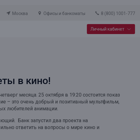
Москва
Офисы и банкоматы
8 (800) 1001-777
Личный кабинет
Специальные предложения
Вклад «Новый старт»
До 14,25% годовых
ты в кино!
Подробнее
верг месяца. 25 октября в 19:20 состоится показ
шие – это очень добрый и позитивный мультфильм,
лых любителей анимации.
ающий. Банк запустил два проекта на
ильно ответить на вопросы о мире кино и