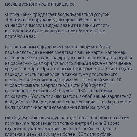
месяц десятого числа и так далее.
«Вятка Банк» предлагает воспользоваться услугой
«Постоянное поручение», которая избавит вас
от необходимости каждый раз идти в банк и стоять
в очередях и будет совершать все обязательные
платежи за вас.
С «Постоянным поручением» можно поручить банку
перечислять денежные средства с вашей карты, например,
на пополнение вклада, на другую вашу пластиковую карту или
на расчетный счет юридического лица, а также на погашение
кредита по карте. При этом вы можете самостоятельно задать
периодичность переводов, а также сумму постоянного
платежа и дату списания, к примеру — «каждый месяц 10
числа списывать с зарплатной карты 2000 рублей
на пополнение вклада и 20 числа — 1500 на платежи
по кредиту». Услуга подключается к любой вашей зарплатной
или дебетовой карте, единственное условие — чтобы на счете
была достаточная для совершения платежа сумма.
Обращаем ваше внимание на то, что все переводы по вашим
поручениям производятся только внутри банка. В адрес
одного получателя можно совершать не более одного
платежа в день на сумму не более 100 тысяч рублей.