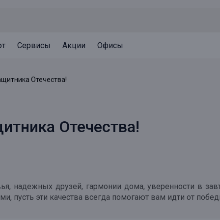
ют
Сервисы
Акции
Офисы
Может быть полезно
Может быть полезно
Может быть полезно
ащитника Отечества!
Система страхования вкладов
Привилегии для клиентов
Документы
Налогообложение вкладов
Оплата кредита
Уведомление об операциях
итника Отечества!
Архив вкладов
Реструктуризация
Кешбэк
Документы
Оценка недвижимости
Подбор новой недвижимости
, надежных друзей, гармонии дома, уверенности в завт
, пусть эти качества всегда помогают вам идти от побед