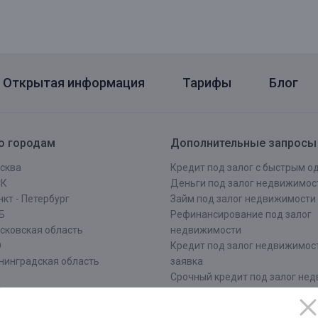
Открытая информация
Тарифы
Блог
о городам
Дополнительные запросы
сква
Кредит под залог с быстрым 
СК
Деньги под залог недвижимос
кт - Петербург
Займ под залог недвижимости
Б
Рефинансирование под залог
сковская область
недвижимости
О
Кредит под залог недвижимос
нинградская область
заявка
Срочный кредит под залог не
ров
Оформить кредит под залог
ровская область
недвижимости