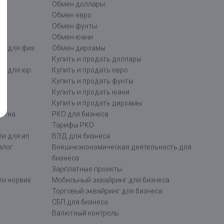
ти
Обмен доллары
Обмен евро
Обмен фунты
Обмен юани
ти для физ
Обмен дирхамы
Купить и продать доллары
ти для юр
Купить и продать евро
Купить и продать фунты
Купить и продать юани
Купить и продать дирхамы
ти на
РКО для бизнеса
Тарифы РКО
и для ип
ВЭД для бизнеса
алог
Внешнеэкономическая деятельность для
бизнеса
Зарплатные проекты
ти норвик
Мобильный эквайринг для бизнеса
Торговый эквайринг для бизнеса
СБП для бизнеса
Валютный контроль