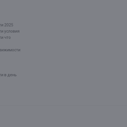
ти 2025
ти условия
ти что
движимости
и в день