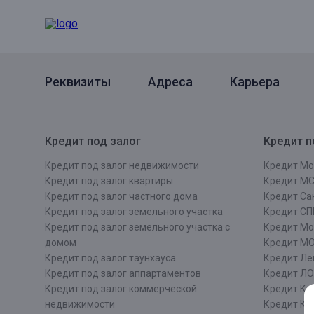
Онлайн
Удаленная идентификация
Мобильное приложение
Все вклады
Подтверждение согласия через Госуслуги
Реквизиты
Адреса
Карьера
Все сервисы
Кредит под залог
Кредит п
Кредит под залог недвижимости
Кредит Мо
Кредит под залог квартиры
Кредит М
Кредит под залог частного дома
Кредит Сан
Кредит под залог земельного участка
Кредит СП
Кредит под залог земельного участка с
Кредит Мо
домом
Кредит М
Кредит под залог таунхауса
Кредит Ле
Кредит под залог аппартаментов
Кредит ЛО
Кредит под залог коммерческой
Кредит Ки
недвижимости
Кредит Ки