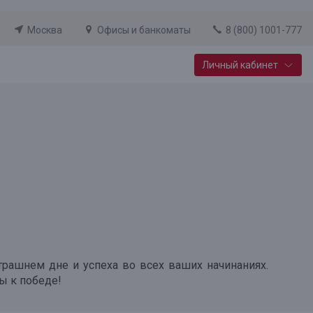
Москва
Офисы и банкоматы
8 (800) 1001-777
Личный кабинет
Специальные предложения
Вклад «Новый старт»
До 14,25% годовых
Подробнее
рашнем дне и успеха во всех ваших начинаниях.
ы к победе!