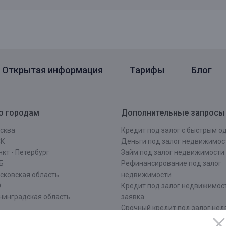
Открытая информация
Тарифы
Блог
о городам
Дополнительные запросы
сква
Кредит под залог с быстрым 
СК
Деньги под залог недвижимос
кт - Петербург
Займ под залог недвижимости
Б
Рефинансирование под залог
сковская область
недвижимости
О
Кредит под залог недвижимос
нинградская область
заявка
Срочный кредит под залог не
ров
Оформить кредит под залог