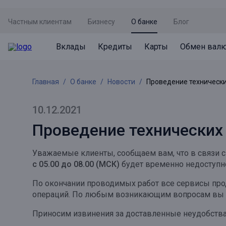
Частным клиентам
Бизнесу
О банке
Блог
Вклады
Кредиты
Карты
Обмен вал
Вклады
Кредиты
Карты
Обмен валют
Сервисы
Акции
Главная
О банке
Новости
Проведение технически
Не упусти момент
Кредит под залог недвижимости
Дебетовая карта с пакетом услуг
Курсы валют
Оплата кредита
Акция «Приведи друга»
Просто вклад
Рефинансирование
Премиальная карта Mir Supreme
Бронирование валюты
Оценка недвижимости
Акция «Ставка на бизнес»
10.12.2021
Накопительный
Кредит на автомобиль
Пенсионная карта
Курсы валют ЦБ
Подбор новой недвижимости
Проведение технических
Пенсионер
Кредит на строительство
Система быстрых платежей
Все карты
Уважаемые клиенты,
сообщаем вам, что
в связи 
Отличная стратегия+
Потребительский кредит
СБПей
с 05.00 до 08.00 (МСК)
будет временно недоступно
Фиксируй доход
Mir Pay
По окончании проводимых работ все сервисы пр
Все кредиты
операций. По любым возникающим вопросам вы мож
Новый старт
Госуслуги
Приносим извинения за доставленные неудобства
Валютный плюс
Регистрация в ЕБС