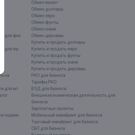
Обмен валют
ти
Обмен доллары
Обмен евро
Обмен фунты
Обмен юани
ти для физ
Обмен дирхамы
Купить и продать доллары
ти для юр
Купить и продать евро
Купить и продать фунты
Купить и продать юани
Купить и продать дирхамы
ти на
РКО для бизнеса
Тарифы РКО
и для ип
ВЭД для бизнеса
алог
Внешнеэкономическая деятельность для
бизнеса
Зарплатные проекты
ти норвик
Мобильный эквайринг для бизнеса
Торговый эквайринг для бизнеса
СБП для бизнеса