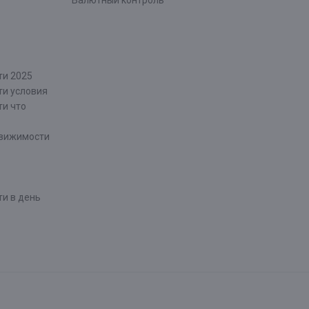
Валютный контроль
ти 2025
ти условия
ти что
движимости
и в день