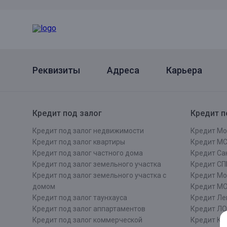
Онлайн
Удаленная идентификация
Мобильное приложение
Все вклады
Подтверждение согласия через Госуслуги
Реквизиты
Адреса
Карьера
Все сервисы
Кредит под залог
Кредит п
Кредит под залог недвижимости
Кредит Мо
Кредит под залог квартиры
Кредит М
Кредит под залог частного дома
Кредит Сан
Кредит под залог земельного участка
Кредит СП
Кредит под залог земельного участка с
Кредит Мо
домом
Кредит М
Кредит под залог таунхауса
Кредит Ле
Кредит под залог аппартаментов
Кредит ЛО
Кредит под залог коммерческой
Кредит Ки