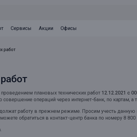
ют
Сервисы
Акции
Офисы
Может быть полезно
Может быть полезно
Может быть полезно
х работ
Система страхования вкладов
Привилегии для клиентов
Документы
Налогообложение вкладов
Оплата кредита
Уведомление об операциях
 работ
Архив вкладов
Реструктуризация
Кешбэк
Документы
с проведением плановых технических работ
12.12.2021 с 0
Оценка недвижимости
 совершение операций через интернет-банк, по картам, а т
Подбор новой недвижимости
одолжат работу в прежнем режиме. Просим учесть данну
ете обратиться в контакт-центр банка по номеру 8 800 
.