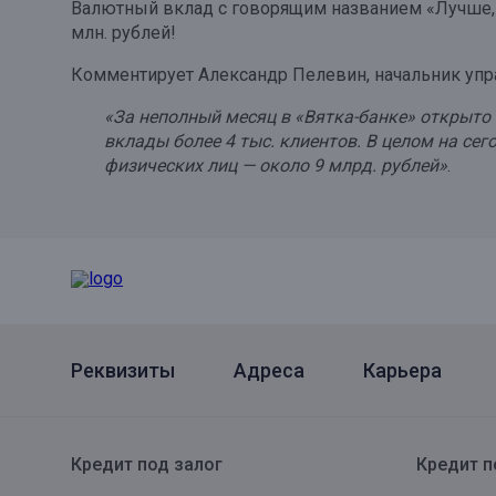
Валютный вклад с говорящим названием «Лучше, ч
Онлайн
Удаленная идентификация
млн. рублей!
Мобильное приложение
Комментирует Александр Пелевин, начальник упра
Все вклады
Подтверждение согласия через Госуслуги
«За неполный месяц в «Вятка-банке» открыто
вклады более 4 тыс. клиентов. В целом на с
Все сервисы
физических лиц — около 9 млрд. рублей»
.
Реквизиты
Адреса
Карьера
Кредит под залог
Кредит п