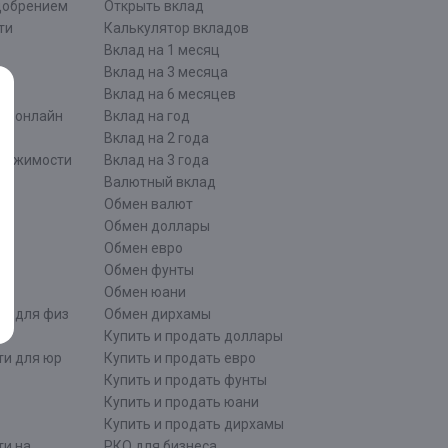
одобрением
Открыть вклад
ти
Калькулятор вкладов
Вклад на 1 месяц
Вклад на 3 месяца
Вклад на 6 месяцев
ти онлайн
Вклад на год
Вклад на 2 года
движимости
Вклад на 3 года
Валютный вклад
Обмен валют
ти
Обмен доллары
Обмен евро
Обмен фунты
Обмен юани
ти для физ
Обмен дирхамы
Купить и продать доллары
ти для юр
Купить и продать евро
Купить и продать фунты
Купить и продать юани
Купить и продать дирхамы
ти на
РКО для бизнеса