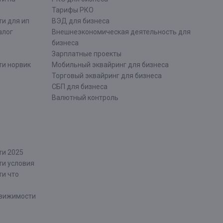
Тарифы РКО
и для ип
ВЭД для бизнеса
алог
Внешнеэкономическая деятельность для
бизнеса
Зарплатные проекты
ти норвик
Мобильный эквайринг для бизнеса
Торговый эквайринг для бизнеса
СБП для бизнеса
Валютный контроль
ти 2025
ти условия
ти что
движимости