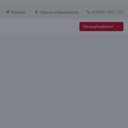
Москва
Офисы и банкоматы
8 (800) 1001-777
Личный кабинет
Специальные предложения
Вклад «Новый старт»
До 14,25% годовых
Подробнее