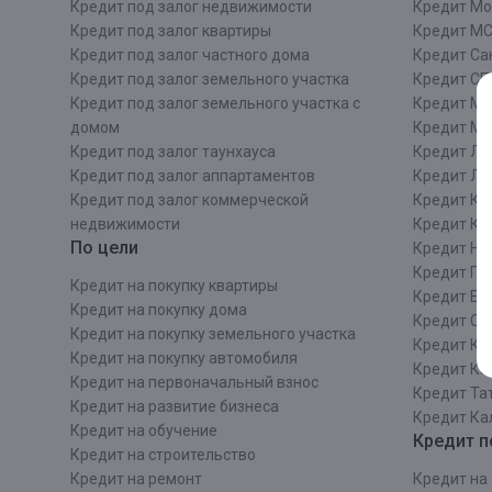
Кредит под залог недвижимости
Кредит Мо
Кредит под залог квартиры
Кредит М
Кредит под залог частного дома
Кредит Сан
Кредит под залог земельного участка
Кредит СП
Кредит под залог земельного участка с
Кредит Мо
домом
Кредит М
Кредит под залог таунхауса
Кредит Ле
Кредит под залог аппартаментов
Кредит ЛО
Кредит под залог коммерческой
Кредит Ки
недвижимости
Кредит Ки
По цели
Кредит Ни
Кредит Пе
Кредит на покупку квартиры
Кредит Ек
Кредит на покупку дома
Кредит Со
Кредит на покупку земельного участка
Кредит Кр
Кредит на покупку автомобиля
Кредит Ка
Кредит на первоначальный взнос
Кредит Та
Кредит на развитие бизнеса
Кредит Ка
Кредит на обучение
Кредит п
Кредит на строительcтво
Кредит на ремонт
Кредит на 