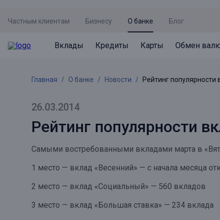
Частным клиентам
Бизнесу
О банке
Блог
Вклады
Кредиты
Карты
Обмен вал
Вклады
Кредиты
Карты
Обмен валют
Сервисы
Акции
Главная
О банке
Новости
Рейтинг популярности 
Не упусти момент
Кредит под залог недвижимости
Дебетовая карта с пакетом услуг
Курсы валют
Оплата кредита
Акция «Приведи друга»
Просто вклад
Рефинансирование
Премиальная карта Mir Supreme
Бронирование валюты
Оценка недвижимости
Акция «Ставка на бизнес»
26.03.2014
Накопительный
Кредит на автомобиль
Пенсионная карта
Курсы валют ЦБ
Подбор новой недвижимости
Рейтинг популярности вк
Пенсионер
Кредит на строительство
Система быстрых платежей
Все карты
Самыми востребованными вкладами марта в «Вятк
Отличная стратегия+
Потребительский кредит
СБПей
1 место — вклад «Весенний» — с начала месяца о
Фиксируй доход
Mir Pay
Все кредиты
2 место — вклад «Социальный» — 560 вкладов
Новый старт
Госуслуги
3 место — вклад «Большая ставка» — 234 вклада
Валютный плюс
Регистрация в ЕБС