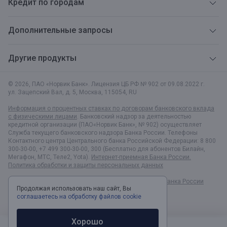
Кредит по городам
Дополнительные запросы
Другие продукты
© 2026, ПАО «Норвик Банк». Лицензия ЦБ РФ № 902 от 09.08.2022 г.
ул. Зацепский Вал, д. 5
,
Москва
,
115054
,
RU
Информация о процентных ставках по договорам банковского вклада
с физическими лицами
. Банковский надзор за деятельностью
кредитной организации (ПАО«Норвик Банк», № 902) осуществляет
Служба текущего банковского надзора Банка России. Телефоны
Контактного центра Центрального банка Российской Федерации: 8 800
300-30-00, +7 499 300-30-00, 300 (Бесплатно для абонентов Билайн,
Мегафон, МТС, Теле2, Yota).
Интернет-приемная Банка России.
Политика обработки и защиты персональных данных
Раскрытие информации в соответствии c Указанием Банка России
Продолжая использовать наш сайт, Вы
№6496-У
соглашаетесь на обработку файлов cookie
Хорошо