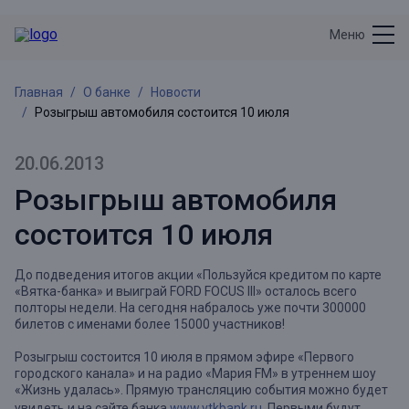
Меню
Главная
О банке
Новости
Розыгрыш автомобиля состоится 10 июля
20.06.2013
Розыгрыш автомобиля
состоится 10 июля
До подведения итогов акции «Пользуйся кредитом по карте
«Вятка-банка» и выиграй FORD FOCUS III» осталось всего
полторы недели. На сегодня набралось уже почти 300000
билетов с именами более 15000 участников!
Розыгрыш состоится 10 июля в прямом эфире «Первого
городского канала» и на радио «Мария FM» в утреннем шоу
«Жизнь удалась». Прямую трансляцию события можно будет
увидеть и на сайте банка
www.vtkbank.ru
. Первыми будут