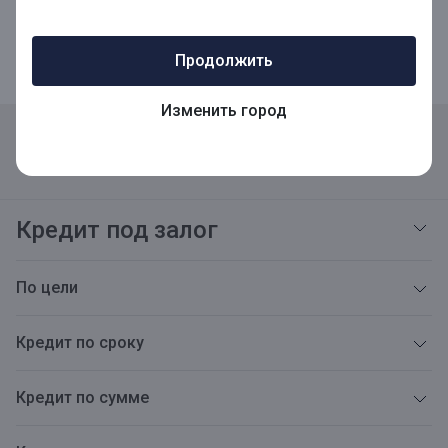
Мобильное приложение для Бизнеса
Продолжить
Изменить город
Реквизиты
Адреса
Карьера
Открытая информация
Тарифы
Блог
Новости
Версия для слабовидящих
Кредит под залог
По цели
Кредит по сроку
Кредит по сумме