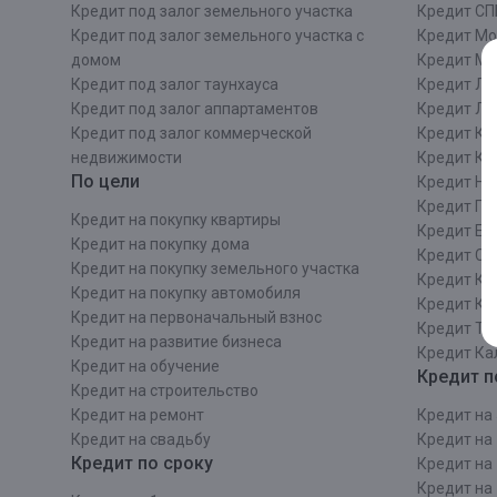
Кредит под залог земельного участка
Кредит СП
Кредит под залог земельного участка с
Кредит Мо
домом
Кредит М
Кредит под залог таунхауса
Кредит Ле
Кредит под залог аппартаментов
Кредит ЛО
Кредит под залог коммерческой
Кредит Ки
недвижимости
Кредит Ки
По цели
Кредит Ни
Кредит Пе
Кредит на покупку квартиры
Кредит Ек
Кредит на покупку дома
Кредит Со
Кредит на покупку земельного участка
Кредит Кр
Кредит на покупку автомобиля
Кредит Ка
Кредит на первоначальный взнос
Кредит Та
Кредит на развитие бизнеса
Кредит Ка
Кредит на обучение
Кредит п
Кредит на строительcтво
Кредит на ремонт
Кредит на 
Кредит на свадьбу
Кредит на 
Кредит по сроку
Кредит на 
Кредит на 