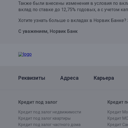
Также были внесены изменения в условия по вклад
Онлайн
Удаленная идентификация
вклад по ставке до 12,75% годовых, а с учетом ка
Мобильное приложение
Хотите узнать больше о вкладах в Норвик Банке?
Все вклады
Подтверждение согласия через Госуслуги
С уважением, Норвик Банк
Все сервисы
Реквизиты
Адреса
Карьера
Кредит под залог
Кредит п
Кредит под залог недвижимости
Кредит Мо
Кредит под залог квартиры
Кредит М
Кредит под залог частного дома
Кредит Сан