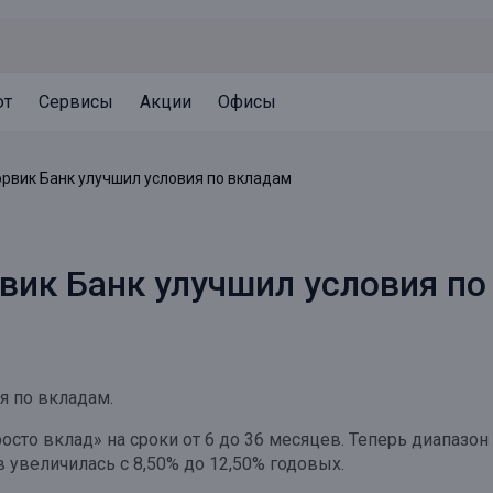
ют
Сервисы
Акции
Офисы
Может быть полезно
Может быть полезно
Может быть полезно
орвик Банк улучшил условия по вкладам
Система страхования вкладов
Привилегии для клиентов
Документы
Налогообложение вкладов
Оплата кредита
Уведомление об операциях
рвик Банк улучшил условия п
Архив вкладов
Реструктуризация
Кешбэк
Документы
Оценка недвижимости
я по вкладам.
Подбор новой недвижимости
сто вклад» на сроки от 6 до 36 месяцев. Теперь диапазон 
в увеличилась с 8,50% до 12,50% годовых.