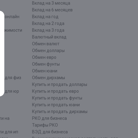
Вклад на 3 месяца
Вклад на 6 месяцев
ти онлайн
Вклад на год
Вклад на 2 года
движимости
Вклад на 3 года
Валютный вклад
Обмен валют
ти
Обмен доллары
Обмен евро
Обмен фунты
Обмен юани
ти для физ
Обмен дирхамы
Купить и продать доллары
ти для юр
Купить и продать евро
Купить и продать фунты
Купить и продать юани
Купить и продать дирхамы
ти на
РКО для бизнеса
Тарифы РКО
и для ип
ВЭД для бизнеса