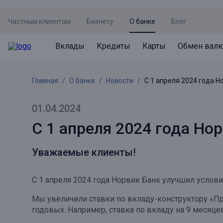
Частным клиентам
Бизнесу
О банке
Блог
Вклады
Кредиты
Карты
Обмен вал
Вклады
Кредиты
Карты
Обмен валют
Сервисы
Акции
Главная
О банке
Новости
С 1 апреля 2024 года Н
Не упусти момент
Кредит под залог недвижимости
Дебетовая карта с пакетом услуг
Курсы валют
Оплата кредита
Акция «Приведи друга»
Просто вклад
Рефинансирование
Премиальная карта Mir Supreme
Бронирование валюты
Оценка недвижимости
Акция «Ставка на бизнес»
01.04.2024
Накопительный
Кредит на автомобиль
Пенсионная карта
Курсы валют ЦБ
Подбор новой недвижимости
С 1 апреля 2024 года Но
Пенсионер
Кредит на строительство
Система быстрых платежей
Все карты
Уважаемые клиенты!
Отличная стратегия+
Потребительский кредит
СБПей
С 1 апреля 2024 года Норвик Банк улучшил услови
Фиксируй доход
Mir Pay
Все кредиты
Мы увеличили ставки по вкладу-конструктору «Про
Новый старт
Госуслуги
годовых. Например, ставка по вкладу на 9 месяце
Валютный плюс
Регистрация в ЕБС