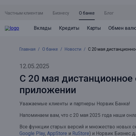
Частным клиентам
Бизнесу
О банке
Блог
Вклады
Кредиты
Карты
Обмен вал
Вклады
Кредиты
Карты
Обмен валют
Сервисы
Акции
Главная
О банке
Новости
С 20 мая дистанционно
Не упусти момент
Кредит под залог недвижимости
Дебетовая карта с пакетом услуг
Курсы валют
Оплата кредита
Акция «Приведи друга»
Просто вклад
Рефинансирование
Премиальная карта Mir Supreme
Бронирование валюты
Оценка недвижимости
Акция «Ставка на бизнес»
12.05.2025
Накопительный
Кредит на автомобиль
Пенсионная карта
Курсы валют ЦБ
Подбор новой недвижимости
С 20 мая дистанционное 
Пенсионер
Кредит на строительство
Система быстрых платежей
приложении
Все карты
Отличная стратегия+
Потребительский кредит
СБПей
Уважаемые клиенты и партнеры Норвик Банка!
Фиксируй доход
Mir Pay
Все кредиты
Напоминаем вам, что с 20 мая 2025 года наши онл
Новый старт
Госуслуги
Все функции старых версий и множество новых с
Валютный плюс
Регистрация в ЕБС
Google Play
,
AppStore
и
RuStore
) и Норвик Бизнес 