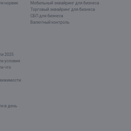
ти норвик
Мобильный эквайринг для бизнеса
Торговый эквайринг для бизнеса
СБП для бизнеса
Валютный контроль
ти 2025
ти условия
ти что
движимости
и в день