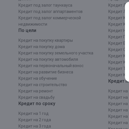
Кредит под залог таунхауса
Кредит Ле
Кредит под залог аппартаментов
Кредит ЛО
Кредит под залог коммерческой
Кредит Ки
недвижимости
Кредит Ки
По цели
Кредит Ни
Кредит Пе
Кредит на покупку квартиры
Кредит Ек
Кредит на покупку дома
Кредит Со
Кредит на покупку земельного участка
Кредит Кр
Кредит на покупку автомобиля
Кредит Ка
Кредит на первоначальный взнос
Кредит Та
Кредит на развитие бизнеса
Кредит Ка
Кредит на обучение
Кредит п
Кредит на строительcтво
Кредит на ремонт
Кредит на 
Кредит на свадьбу
Кредит на 
Кредит по сроку
Кредит на 
Кредит на 
Кредит на 1 год
Кредит на 
Кредит на 2 года
Кредит на 
Кредит на 3 года