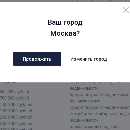
нинградская область
заявка
Срочный кредит под залог не
ров
Оформить кредит под залог
Ваш город
ровская область
недвижимости
жний Новгород
Кредит под залог недвижимос
Москва?
рмь
документы
атеринбург
Кредит наличными под залог
чи
недвижимости
аснодар
Кредит под залог недвижимос
Продолжить
Изменить город
зань
лица
тарстан
Кредит под залог недвижимос
лининград
лица
о сумме
Нецелевой кредит под залог
недвижимости
500 000 рублей
Кредит под залог недвижимос
700 000 рублей
большую сумму
1 000 000 рублей
Кредит под залог недвижимост
1 500 000 рублей
Потребительский кредит под з
2 000 000 рублей
недвижимости
2 500 000 рублей
Большой кредит под залог