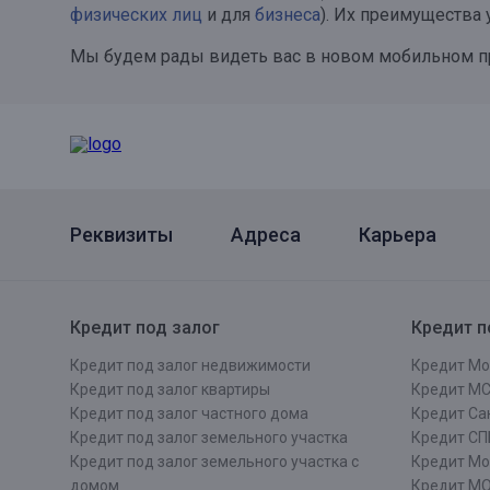
физических лиц
и для
бизнеса
). Их преимущества
Онлайн
Удаленная идентификация
Мы будем рады видеть вас в новом мобильном п
Мобильное приложение
Все вклады
Подтверждение согласия через Госуслуги
Все сервисы
Реквизиты
Адреса
Карьера
Кредит под залог
Кредит п
Кредит под залог недвижимости
Кредит Мо
Кредит под залог квартиры
Кредит М
Кредит под залог частного дома
Кредит Сан
Кредит под залог земельного участка
Кредит СП
Кредит под залог земельного участка с
Кредит Мо
домом
Кредит М