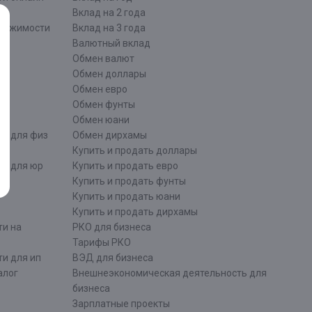
Вклад на 2 года
движимости
Вклад на 3 года
Валютный вклад
Обмен валют
ти
Обмен доллары
Обмен евро
Обмен фунты
Обмен юани
ти для физ
Обмен дирхамы
Купить и продать доллары
ти для юр
Купить и продать евро
Купить и продать фунты
Купить и продать юани
Купить и продать дирхамы
ти на
РКО для бизнеса
Тарифы РКО
и для ип
ВЭД для бизнеса
алог
Внешнеэкономическая деятельность для
бизнеса
Зарплатные проекты