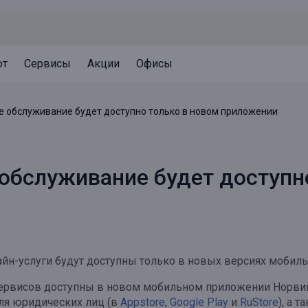
ют
Сервисы
Акции
Офисы
Может быть полезно
Может быть полезно
Может быть полезно
е обслуживание будет доступно только в новом приложении
Система страхования вкладов
Привилегии для клиентов
Документы
Налогообложение вкладов
Оплата кредита
Уведомление об операциях
обслуживание будет доступн
Архив вкладов
Реструктуризация
Кешбэк
Документы
Оценка недвижимости
Подбор новой недвижимости
айн-услуги будут доступны только в новых версиях мобиль
ервисов доступны в новом мобильном приложении Норвик Б
для юридических лиц (в
Appstore
,
Google Play
и
RuStore
), а 