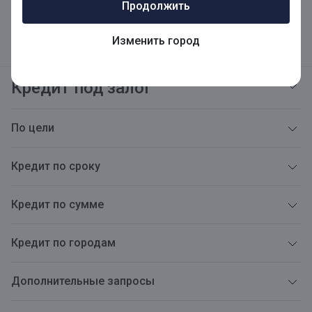
Продолжить
Реквизиты
Адреса
Карьера
Открытая информация
Тарифы
Блог
Новости
Версия для слабовидящих
Изменить город
Кредит под залог
По цели
Кредит по сроку
Кредит по сумме
Кредит по городам
Дополнительные запросы