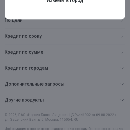
Изменить город
Кредит под залог
По цели
Кредит по сроку
Кредит по сумме
Кредит по городам
Дополнительные запросы
Другие продукты
© 2026, ПАО «Норвик Банк». Лицензия ЦБ РФ № 902 от 09.08.2022 г.
ул. Зацепский Вал, д. 5
,
Москва
,
115054
,
RU
Информация о процентных ставках по договорам банковского вклада