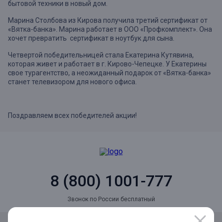
бытовой техники в новый дом.
Марина Столбова из Кирова получила третий сертификат от
«Вятка-банка». Марина работает в ООО «Профкомплект». Она
хочет превратить сертификат в ноутбук для сына.
Четвертой победительницей стала Екатерина Кутявина,
которая живет и работает в г. Кирово-Чепецке. У Екатерины
свое турагентство, а неожиданный подарок от «Вятка-банка»
станет телевизором для нового офиса.
Поздравляем всех победителей акции!
8 (800) 1001-777
Звонок по России бесплатный