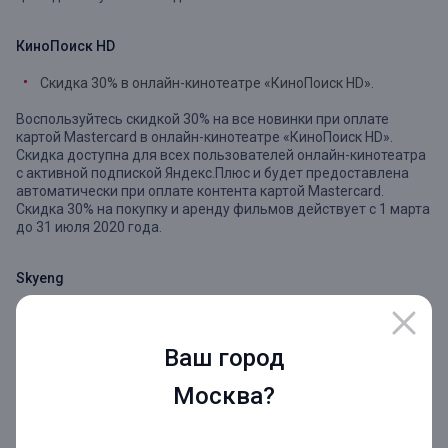
КиноПоиск HD
Скидка 30% в онлайн-кинотеатре «КиноПоиск HD».
Воспользуйтесь скидкой 30% на все новинки при оплате
картой Mastercard в онлайн-кинотеатре «КиноПоиск HD».
Скидка доступна для всех пользователей онлайн-кинотеатра
с активной подпиской Яндекс.Плюс и будет предоставлена
автоматически при оплате контента картой Mastercard.
Скидка 30% на покупку и аренду фильмов действует с 1 марта
до 31 июля 2020 года.
Skyeng
Оплачивайте обучение английским языком или
математикой в Skyeng картой Mastercard со скидкой 2 000
Ваш город
рублей на первую оплату курса для новых учеников.
Москва?
Посмотреть полную подборку акций и ознакомится
подробнее
с условиями предоставления скидок можно на
сайте платежной системы
mastercard.ru
.