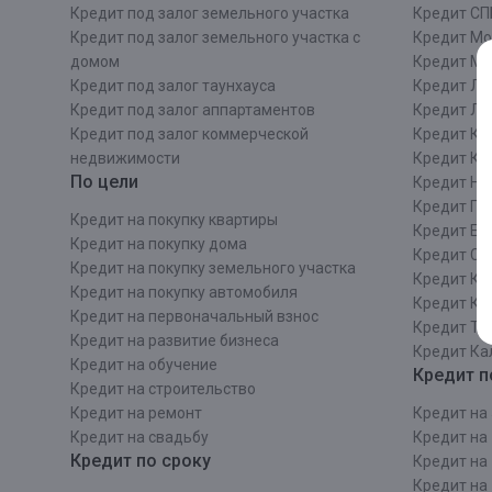
Кредит под залог земельного участка
Кредит СП
Кредит под залог земельного участка с
Кредит Мо
домом
Кредит М
Кредит под залог таунхауса
Кредит Ле
Кредит под залог аппартаментов
Кредит ЛО
Кредит под залог коммерческой
Кредит Ки
недвижимости
Кредит Ки
По цели
Кредит Ни
Кредит Пе
Кредит на покупку квартиры
Кредит Ек
Кредит на покупку дома
Кредит Со
Кредит на покупку земельного участка
Кредит Кр
Кредит на покупку автомобиля
Кредит Ка
Кредит на первоначальный взнос
Кредит Та
Кредит на развитие бизнеса
Кредит Ка
Кредит на обучение
Кредит п
Кредит на строительcтво
Кредит на ремонт
Кредит на 
Кредит на свадьбу
Кредит на 
Кредит по сроку
Кредит на 
Кредит на 