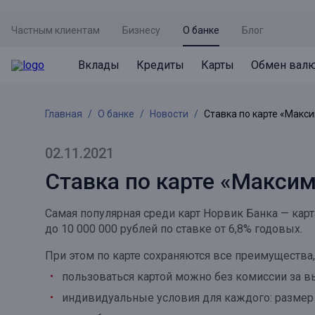
Частным клиентам
Бизнесу
О банке
Блог
Вклады
Кредиты
Карты
Обмен вал
Вклады
Кредиты
Карты
Обмен валют
Сервисы
Акции
Главная
О банке
Новости
Ставка по карте «Макс
Не упусти момент
Кредит под залог недвижимости
Дебетовая карта с пакетом услуг
Курсы валют
Оплата кредита
Акция «Приведи друга»
Просто вклад
Рефинансирование
Премиальная карта Mir Supreme
Бронирование валюты
Оценка недвижимости
Акция «Ставка на бизнес»
02.11.2021
Накопительный
Кредит на автомобиль
Пенсионная карта
Курсы валют ЦБ
Подбор новой недвижимости
Ставка по карте «Макси
Пенсионер
Кредит на строительство
Система быстрых платежей
Все карты
Самая популярная среди карт Норвик Банка — ка
Отличная стратегия+
Потребительский кредит
СБПей
до 10 000 000 рублей по ставке от 6,8% годовых.
Фиксируй доход
Mir Pay
При этом по карте сохраняются все преимущества
Все кредиты
пользоваться картой можно без комиссии за в
Новый старт
Госуслуги
индивидуальные условия для каждого: размер 
Валютный плюс
Регистрация в ЕБС