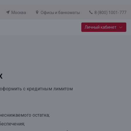
Москва
Офисы и банкоматы
8 (800) 1001-777
Личный кабинет
Специальные предложения
Вклад «Новый старт»
До 14,25% годовых
х
Подробнее
о оформить с кредитным лимитом
неснижаемого остатка;
беспечения;