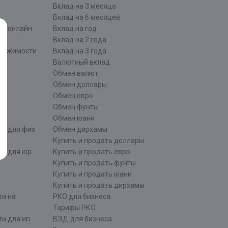
Вклад на 3 месяца
Вклад на 6 месяцев
ти онлайн
Вклад на год
Вклад на 2 года
движимости
Вклад на 3 года
Валютный вклад
Обмен валют
ти
Обмен доллары
Обмен евро
Обмен фунты
Обмен юани
ти для физ
Обмен дирхамы
Купить и продать доллары
ти для юр
Купить и продать евро
Купить и продать фунты
Купить и продать юани
Купить и продать дирхамы
ти на
РКО для бизнеса
Тарифы РКО
и для ип
ВЭД для бизнеса