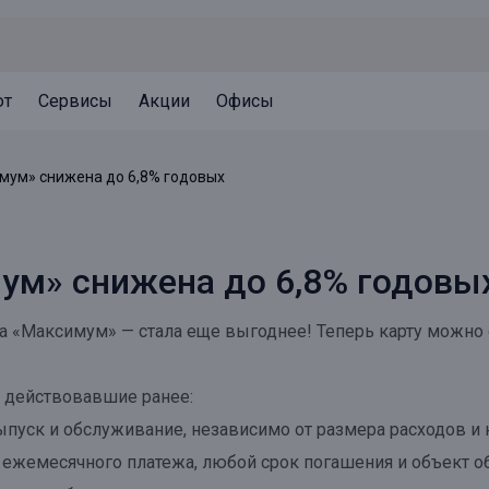
ют
Сервисы
Акции
Офисы
Может быть полезно
Может быть полезно
Может быть полезно
имум» снижена до 6,8% годовых
Система страхования вкладов
Привилегии для клиентов
Документы
Налогообложение вкладов
Оплата кредита
Уведомление об операциях
мум» снижена до 6,8% годовы
Архив вкладов
Реструктуризация
Кешбэк
Документы
рта «Максимум» — стала еще выгоднее! Теперь карту можн
Оценка недвижимости
Подбор новой недвижимости
, действовавшие ранее:
ыпуск и обслуживание, независимо от размера расходов и 
ежемесячного платежа, любой срок погашения и объект о