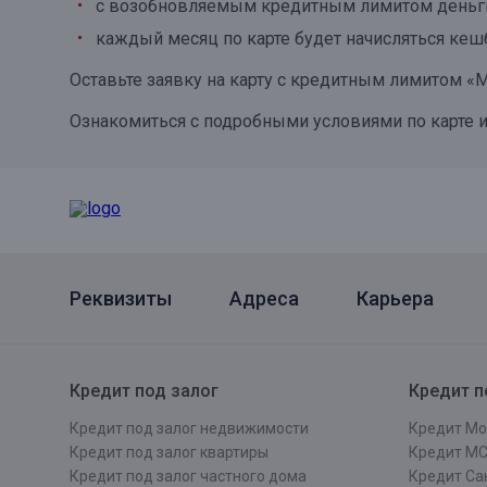
с возобновляемым кредитным лимитом деньги 
Онлайн
Удаленная идентификация
каждый месяц по карте будет начисляться кешб
Мобильное приложение
Все вклады
Оставьте заявку на карту
с кредитным лимитом «
Подтверждение согласия через Госуслуги
Ознакомиться с подробными условиями по карте и
Все сервисы
Реквизиты
Адреса
Карьера
Кредит под залог
Кредит п
Кредит под залог недвижимости
Кредит Мо
Кредит под залог квартиры
Кредит М
Кредит под залог частного дома
Кредит Сан