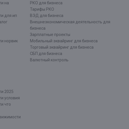
ти на
РКО для бизнеса
Тарифы РКО
и для ип
ВЭД для бизнеса
алог
Внешнеэкономическая деятельность для
бизнеса
Зарплатные проекты
ти норвик
Мобильный эквайринг для бизнеса
Торговый эквайринг для бизнеса
СБП для бизнеса
Валютный контроль
ти 2025
ти условия
ти что
движимости