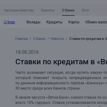
Частным клиентам
Бизнесу
О банке
Блог
Вклады
Кредиты
Карты
Обмен вал
Вклады
Кредиты
Карты
Обмен валют
Сервисы
Акции
Главная
О банке
Новости
Ставки по кредитам в «
Не упусти момент
Кредит под залог недвижимости
Дебетовая карта с пакетом услуг
Курсы валют
Оплата кредита
Акция «Приведи друга»
Просто вклад
Рефинансирование
Премиальная карта Mir Supreme
Бронирование валюты
Оценка недвижимости
Акция «Ставка на бизнес»
18.08.2016
Накопительный
Кредит на автомобиль
Пенсионная карта
Курсы валют ЦБ
Подбор новой недвижимости
Ставки по кредитам в «В
Пенсионер
Кредит на строительство
Система быстрых платежей
Все карты
Часто возникает ситуация, когда купить какую-т
Отличная стратегия+
Потребительский кредит
СБПей
который поможет покрыть непредвиденные или
по данным информационного портала «Банки.ру» 
Фиксируй доход
Mir Pay
Все кредиты
30 место среди всех банков страны.
Новый старт
Госуслуги
В начале августа «Вятка Банк» снизил ставки по 
всего 15% годовых. Ставка устанавливается исход
Валютный плюс
Регистрация в ЕБС