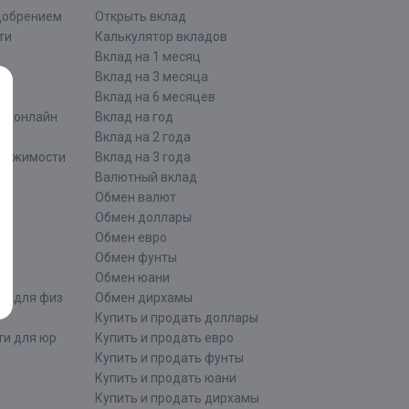
одобрением
Открыть вклад
ти
Калькулятор вкладов
Вклад на 1 месяц
Вклад на 3 месяца
Вклад на 6 месяцев
ти онлайн
Вклад на год
Вклад на 2 года
движимости
Вклад на 3 года
Валютный вклад
Обмен валют
ти
Обмен доллары
Обмен евро
Обмен фунты
Обмен юани
ти для физ
Обмен дирхамы
Купить и продать доллары
ти для юр
Купить и продать евро
Купить и продать фунты
Купить и продать юани
Купить и продать дирхамы