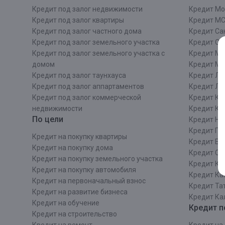
Кредит под залог недвижимости
Кредит Мо
Кредит под залог квартиры
Кредит М
Кредит под залог частного дома
Кредит Сан
Кредит под залог земельного участка
Кредит СП
Кредит под залог земельного участка с
Кредит Мо
домом
Кредит М
Кредит под залог таунхауса
Кредит Ле
Кредит под залог аппартаментов
Кредит ЛО
Кредит под залог коммерческой
Кредит Ки
недвижимости
Кредит Ки
По цели
Кредит Ни
Кредит Пе
Кредит на покупку квартиры
Кредит Ек
Кредит на покупку дома
Кредит Со
Кредит на покупку земельного участка
Кредит Кр
Кредит на покупку автомобиля
Кредит Ка
Кредит на первоначальный взнос
Кредит Та
Кредит на развитие бизнеса
Кредит Ка
Кредит на обучение
Кредит п
Кредит на строительcтво