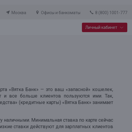
Москва
Офисы и банкоматы
8 (800) 1001-777
Личный кабинет
Специальные предложения
Вклад «Новый старт»
До 14,25% годовых
Подробнее
арта «Вятка Банк» — это ваш «запасной» кошелек,
 и все больше клиентов пользуются ими. Так,
дства» (кредитные карты) «Вятка Банк» занимает
ту наличными. Минимальная ставка по карте сейчас
 низкие ставки действуют для зарплатных клиентов