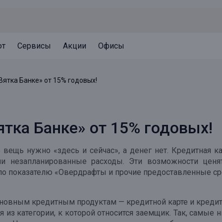
ют
Сервисы
Акции
Офисы
Может быть полезно
Может быть полезно
Может быть полезно
Вятка Банке» от 15% годовых!
Система страхования вкладов
Привилегии для клиентов
Документы
Налогообложение вкладов
Оплата кредита
Уведомление об операциях
ятка Банке» от 15% годовых!
Архив вкладов
Реструктуризация
Кешбэк
Документы
о вещь нужно «здесь и сейчас», а денег нет. Кредитная к
Оценка недвижимости
 незапланированные расходы. Эти возможности ценят
по показателю «Овердрафты и прочие предоставленные сре
Подбор новой недвижимости
основным кредитным продуктам — кредитной карте и креди
я из категории, к которой относится заемщик. Так, самые