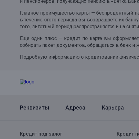
и пенсионеров, получающих пенсию в «Вятка Банке
Онлайн
Удаленная идентификация
Главное преимущество карты — беспроцентный пер
в течение этого периода вы возвращаете их банк
Мобильное приложение
Все вклады
того, льготный период распространяется и на снят
Подтверждение согласия через Госуслуги
Еще один плюс — кредит по карте вы оформляет
собирать пакет документов, обращаться в банк и 
Все сервисы
Подробную информацию о кредитовании физически
Реквизиты
Адреса
Карьера
Кредит под залог
Кредит п