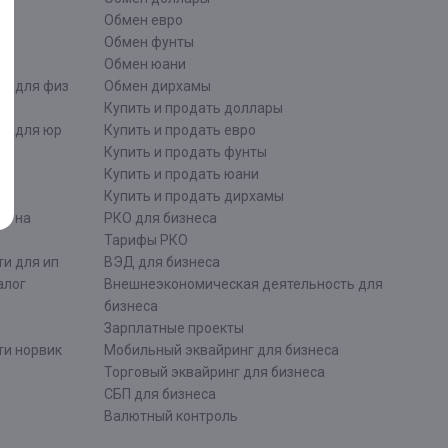
Обмен евро
Обмен фунты
Обмен юани
ти для физ
Обмен дирхамы
Купить и продать доллары
ти для юр
Купить и продать евро
Купить и продать фунты
Купить и продать юани
Купить и продать дирхамы
ти на
РКО для бизнеса
Тарифы РКО
и для ип
ВЭД для бизнеса
алог
Внешнеэкономическая деятельность для
бизнеса
Зарплатные проекты
ти норвик
Мобильный эквайринг для бизнеса
Торговый эквайринг для бизнеса
СБП для бизнеса
Валютный контроль