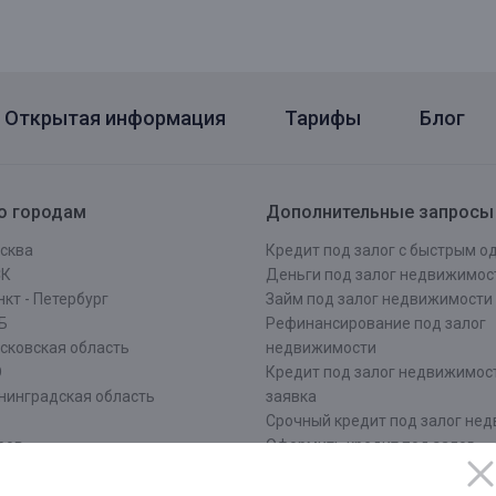
Открытая информация
Тарифы
Блог
о городам
Дополнительные запросы
сква
Кредит под залог с быстрым 
СК
Деньги под залог недвижимос
кт - Петербург
Займ под залог недвижимости
Б
Рефинансирование под залог
сковская область
недвижимости
О
Кредит под залог недвижимос
нинградская область
заявка
Срочный кредит под залог не
ров
Оформить кредит под залог
ровская область
недвижимости
жний Новгород
Кредит под залог недвижимос