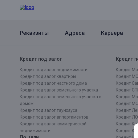
Онлайн
Удаленная идентификация
Мобильное приложение
Все вклады
Подтверждение согласия через Госуслуги
Реквизиты
Адреса
Карьера
Все сервисы
Кредит под залог
Кредит п
Кредит под залог недвижимости
Кредит Мо
Кредит под залог квартиры
Кредит М
Кредит под залог частного дома
Кредит Сан
Кредит под залог земельного участка
Кредит СП
Кредит под залог земельного участка с
Кредит Мо
домом
Кредит М
Кредит под залог таунхауса
Кредит Ле
Кредит под залог аппартаментов
Кредит ЛО
Кредит под залог коммерческой
Кредит Ки
недвижимости
Кредит Ки
По цели
Кредит Ни