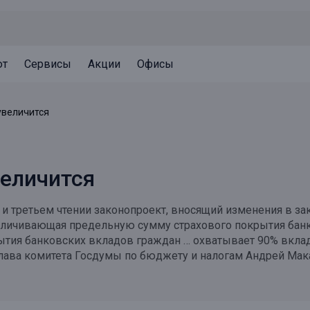
ют
Сервисы
Акции
Офисы
Может быть полезно
Может быть полезно
Может быть полезно
увеличится
Система страхования вкладов
Привилегии для клиентов
Документы
Налогообложение вкладов
Оплата кредита
Уведомление об операциях
величится
Архив вкладов
Реструктуризация
Кешбэк
Документы
 и третьем чтении законопроект, вносящий изменения в за
Оценка недвижимости
величивающая предельную сумму страхового покрытия банк
тия банковских вкладов граждан … охватывает 90% вклад
Подбор новой недвижимости
 глава комитета Госдумы по бюджету и налогам Андрей Мак