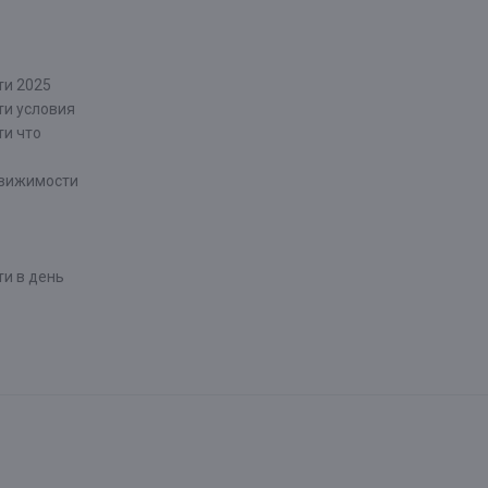
ти 2025
ти условия
ти что
движимости
и в день