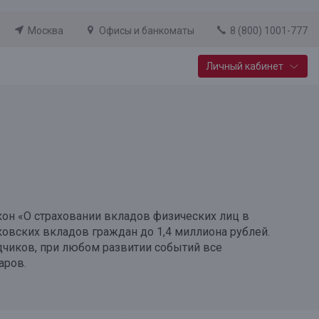
Москва
Офисы и банкоматы
8 (800) 1001-777
Личный кабинет
Специальные предложения
Вклад «Новый старт»
До 14,25% годовых
Подробнее
кон «О страховании вкладов физических лиц в
овских вкладов граждан до 1,4 миллиона рублей.
чиков, при любом развитии событий все
аров.