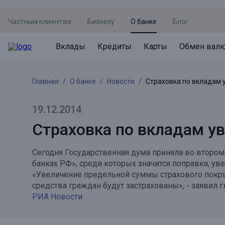
Частным клиентам
Бизнесу
О банке
Блог
Вклады
Кредиты
Карты
Обмен вал
Вклады
Кредиты
Карты
Обмен валют
Сервисы
Акции
Главная
О банке
Новости
Страховка по вкладам 
Не упусти момент
Кредит под залог недвижимости
Дебетовая карта с пакетом услуг
Курсы валют
Оплата кредита
Акция «Приведи друга»
Просто вклад
Рефинансирование
Премиальная карта Mir Supreme
Бронирование валюты
Оценка недвижимости
Акция «Ставка на бизнес»
19.12.2014
Накопительный
Кредит на автомобиль
Пенсионная карта
Курсы валют ЦБ
Подбор новой недвижимости
Страховка по вкладам у
Пенсионер
Кредит на строительство
Система быстрых платежей
Все карты
Сегодня Государственная дума приняла во втором
Отличная стратегия+
Потребительский кредит
СБПей
банках РФ», среди которых значится поправка, у
«Увеличение предельной суммы страхового покры
Фиксируй доход
Mir Pay
Все кредиты
средства граждан будут застрахованы», - заявил
РИА Новости
Новый старт
Госуслуги
Валютный плюс
Регистрация в ЕБС