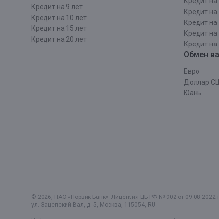
Кредит на 
Кредит на 9 лет
Кредит на 
Кредит на 10 лет
Кредит на 
Кредит на 15 лет
Кредит на 
Кредит на 20 лет
Кредит на 
Обмен в
Евро
Доллар С
Юань
© 2026, ПАО «Норвик Банк». Лицензия ЦБ РФ № 902 от 09.08.2022 г
ул. Зацепский Вал, д. 5
,
Москва
,
115054
,
RU