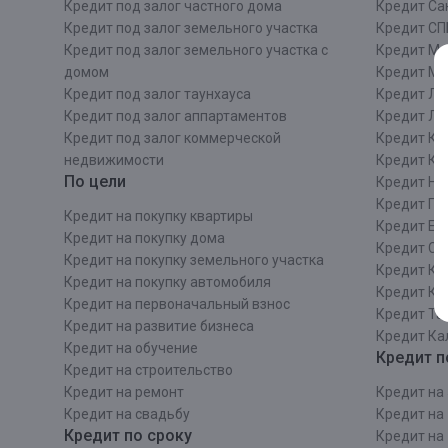
Кредит под залог частного дома
Кредит Сан
Кредит под залог земельного участка
Кредит СП
Кредит под залог земельного участка с
Кредит Мо
домом
Кредит М
Кредит под залог таунхауса
Кредит Ле
Кредит под залог аппартаментов
Кредит ЛО
Кредит под залог коммерческой
Кредит Ки
недвижимости
Кредит Ки
По цели
Кредит Ни
Кредит Пе
Кредит на покупку квартиры
Кредит Ек
Кредит на покупку дома
Кредит Со
Кредит на покупку земельного участка
Кредит Кр
Кредит на покупку автомобиля
Кредит Ка
Кредит на первоначальный взнос
Кредит Та
Кредит на развитие бизнеса
Кредит Ка
Кредит на обучение
Кредит п
Кредит на строительcтво
Кредит на ремонт
Кредит на 
Кредит на свадьбу
Кредит на 
Кредит по сроку
Кредит на 