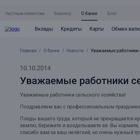
Частным клиентам
Бизнесу
О банке
Блог
Вклады
Кредиты
Карты
Обмен вал
Вклады
Кредиты
Карты
Обмен валют
Сервисы
Акции
Главная
О банке
Новости
Уважаемые работники с
Не упусти момент
Кредит под залог недвижимости
Дебетовая карта с пакетом услуг
Курсы валют
Оплата кредита
Акция «Приведи друга»
Просто вклад
Рефинансирование
Премиальная карта Mir Supreme
Бронирование валюты
Оценка недвижимости
Акция «Ставка на бизнес»
10.10.2014
Накопительный
Кредит на автомобиль
Пенсионная карта
Курсы валют ЦБ
Подбор новой недвижимости
Уважаемые работники се
Пенсионер
Кредит на строительство
Система быстрых платежей
Все карты
Уважаемые работники сельского хозяйства!
Отличная стратегия+
Потребительский кредит
СБПей
Поздравляем вас с профессиональным праздник
Фиксируй доход
Mir Pay
Все кредиты
Плоды вашего труда, который не прекращается круг
Новый старт
Госуслуги
землю, бережете и возделываете ее. Вы кормите, 
спасибо вам за ваш нелёгкий, но очень нужный тру
Валютный плюс
Регистрация в ЕБС