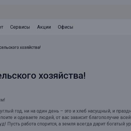
ют
Сервисы
Акции
Офисы
Может быть полезно
Может быть полезно
Может быть полезно
ельского хозяйства!
Система страхования вкладов
Привилегии для клиентов
Документы
Налогообложение вкладов
Оплата кредита
Уведомление об операциях
льского хозяйства!
Архив вкладов
Реструктуризация
Кешбэк
Документы
Оценка недвижимости
ом!
Подбор новой недвижимости
лый год, ни на один день – это и хлеб насущный, и праздн
поите и одеваете людей, от вас зависит благополучие всей
д! Пусть работа спорится, а земля всегда дарит богатый у