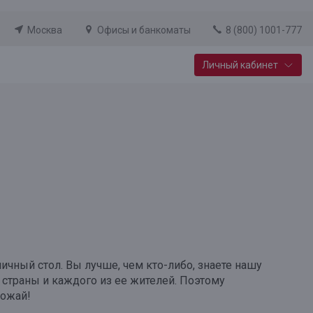
Москва
Офисы и банкоматы
8 (800) 1001-777
Личный кабинет
Специальные предложения
Вклад «Новый старт»
До 14,25% годовых
Подробнее
ичный стол. Вы лучше, чем кто-либо, знаете нашу
 страны и каждого из ее жителей. Поэтому
рожай!