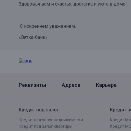
Здоровья вам и счастья, достатка и уюта в доме!
Онлайн
Удаленная идентификация
Мобильное приложение
Все вклады
С искреннем уважением,
Подтверждение согласия через Госуслуги
«Вятка-банк»
Все сервисы
Реквизиты
Адреса
Карьера
Кредит под залог
Кредит п
Кредит под залог недвижимости
Кредит Мо
Кредит под залог квартиры
Кредит М