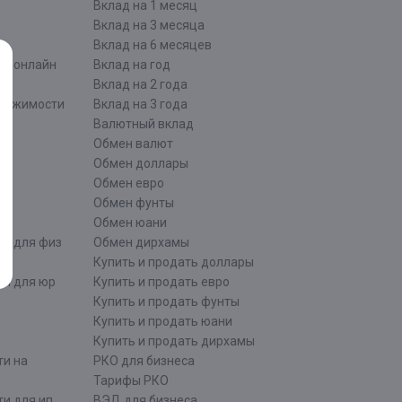
Вклад на 1 месяц
Вклад на 3 месяца
Вклад на 6 месяцев
ти онлайн
Вклад на год
Вклад на 2 года
движимости
Вклад на 3 года
Валютный вклад
Обмен валют
ти
Обмен доллары
Обмен евро
Обмен фунты
Обмен юани
ти для физ
Обмен дирхамы
Купить и продать доллары
ти для юр
Купить и продать евро
Купить и продать фунты
Купить и продать юани
Купить и продать дирхамы
ти на
РКО для бизнеса
Тарифы РКО
и для ип
ВЭД для бизнеса