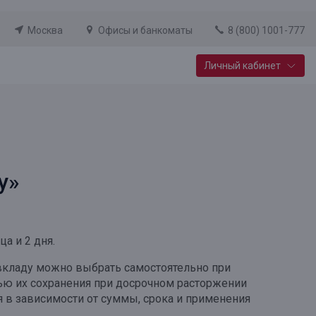
Москва
Офисы и банкоматы
8 (800) 1001-777
Личный кабинет
Специальные предложения
Вклад «Новый старт»
До 14,25% годовых
у»
Подробнее
а и 2 дня.
 вкладу можно выбрать самостоятельно при
ью их сохранения при досрочном расторжении
я в зависимости от суммы, срока и применения