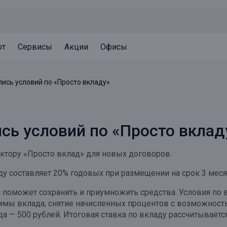
ют
Сервисы
Акции
Офисы
Может быть полезно
Может быть полезно
Может быть полезно
лись условий по «Просто вкладу»
Система страхования вкладов
Привилегии для клиентов
Документы
Налогообложение вкладов
Оплата кредита
Уведомление об операциях
сь условий по «Просто вклад
Архив вкладов
Реструктуризация
Кешбэк
Документы
уктору «Просто вклад» для новых договоров.
Оценка недвижимости
ду составляет 20% годовых при размещении на срок 3 месяц
Подбор новой недвижимости
й поможет сохранить и приумножить средства. Условия по
уммы вклада, снятие начисленных процентов с возможност
а — 500 рублей. Итоговая ставка по вкладу рассчитываетс