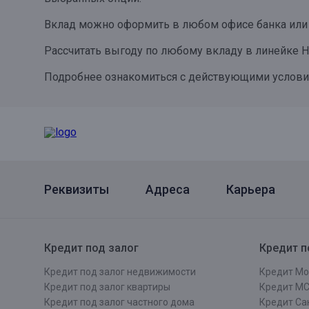
Онлайн
Удаленная идентификация
Вклад можно оформить в любом офисе банка или 
Мобильное приложение
Все вклады
Рассчитать выгоду по любому вкладу в линейке 
Подтверждение согласия через Госуслуги
Подробнее ознакомиться с действующими условия
Все сервисы
Реквизиты
Адреса
Карьера
Кредит под залог
Кредит п
Кредит под залог недвижимости
Кредит Мо
Кредит под залог квартиры
Кредит М
Кредит под залог частного дома
Кредит Сан