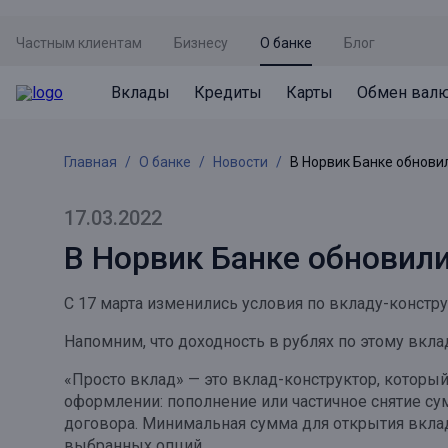
Частным клиентам
Бизнесу
О банке
Блог
Вклады
Кредиты
Карты
Обмен вал
Вклады
Кредиты
Карты
Обмен валют
Сервисы
Акции
Главная
О банке
Новости
В Норвик Банке обнови
Не упусти момент
Кредит под залог недвижимости
Дебетовая карта с пакетом услуг
Курсы валют
Оплата кредита
Акция «Приведи друга»
Просто вклад
Рефинансирование
Премиальная карта Mir Supreme
Бронирование валюты
Оценка недвижимости
Акция «Ставка на бизнес»
17.03.2022
Накопительный
Кредит на автомобиль
Пенсионная карта
Курсы валют ЦБ
Подбор новой недвижимости
В Норвик Банке обновили
Пенсионер
Кредит на строительство
Система быстрых платежей
Все карты
С 17 марта изменились условия по вкладу-констр
Отличная стратегия+
Потребительский кредит
СБПей
Напомним, что доходность в рублях по этому вкла
Фиксируй доход
Mir Pay
Все кредиты
«Просто вклад» — это вклад-конструктор, которы
Новый старт
Госуслуги
оформлении: пополнение или частичное снятие с
договора. Минимальная сумма для открытия вклад
Валютный плюс
Регистрация в ЕБС
выбранных опций.