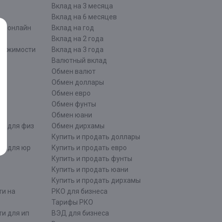
Вклад на 3 месяца
Вклад на 6 месяцев
ти онлайн
Вклад на год
Вклад на 2 года
движимости
Вклад на 3 года
Валютный вклад
Обмен валют
ти
Обмен доллары
Обмен евро
Обмен фунты
Обмен юани
ти для физ
Обмен дирхамы
Купить и продать доллары
ти для юр
Купить и продать евро
Купить и продать фунты
Купить и продать юани
Купить и продать дирхамы
ти на
РКО для бизнеса
Тарифы РКО
и для ип
ВЭД для бизнеса