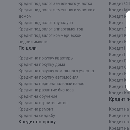
Кредит под залог земельного участка
Кредит СП
Кредит под залог земельного участка с
Кредит Мо
домом
Кредит М
Кредит под залог таунхауса
Кредит Ле
Кредит под залог аппартаментов
Кредит ЛО
Кредит под залог коммерческой
Кредит Ки
недвижимости
Кредит Ки
По цели
Кредит Ни
Кредит Пе
Кредит на покупку квартиры
Кредит Ек
Кредит на покупку дома
Кредит Со
Кредит на покупку земельного участка
Кредит Кр
Кредит на покупку автомобиля
Кредит Ка
Кредит на первоначальный взнос
Кредит Та
Кредит на развитие бизнеса
Кредит Ка
Кредит на обучение
Кредит п
Кредит на строительcтво
Кредит на ремонт
Кредит на 
Кредит на свадьбу
Кредит на 
Кредит по сроку
Кредит на 
Кредит на 