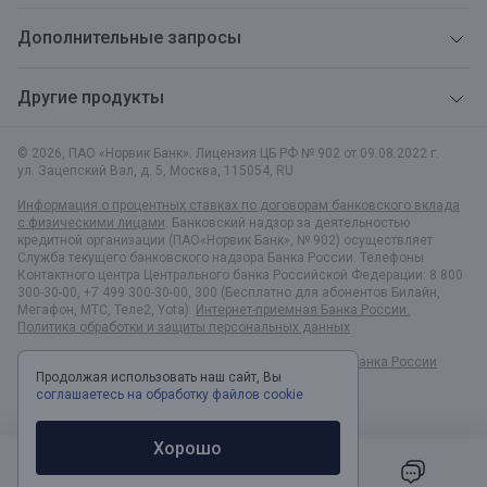
Дополнительные запросы
Другие продукты
© 2026, ПАО «Норвик Банк». Лицензия ЦБ РФ № 902 от 09.08.2022 г.
ул. Зацепский Вал, д. 5
,
Москва
,
115054
,
RU
Информация о процентных ставках по договорам банковского вклада
с физическими лицами
. Банковский надзор за деятельностью
кредитной организации (ПАО«Норвик Банк», № 902) осуществляет
Служба текущего банковского надзора Банка России. Телефоны
Контактного центра Центрального банка Российской Федерации: 8 800
300-30-00, +7 499 300-30-00, 300 (Бесплатно для абонентов Билайн,
Мегафон, МТС, Теле2, Yota).
Интернет-приемная Банка России.
Политика обработки и защиты персональных данных
Раскрытие информации в соответствии c Указанием Банка России
Продолжая использовать наш сайт, Вы
№6496-У
соглашаетесь на обработку файлов cookie
Хорошо