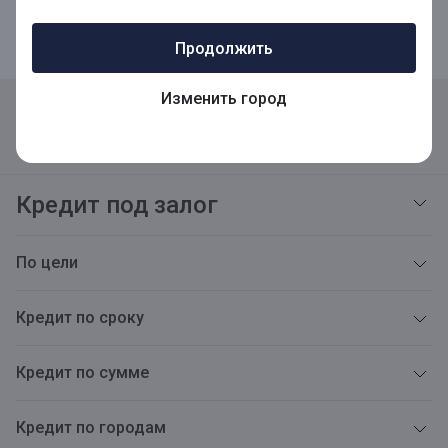
Продолжить
Изменить город
Реквизиты
Адреса
Карьера
Открытая информация
Тарифы
Блог
Новости
Версия для слабовидящих
Кредит под залог
По цели
Кредит по сроку
Кредит по сумме
Кредит по городам