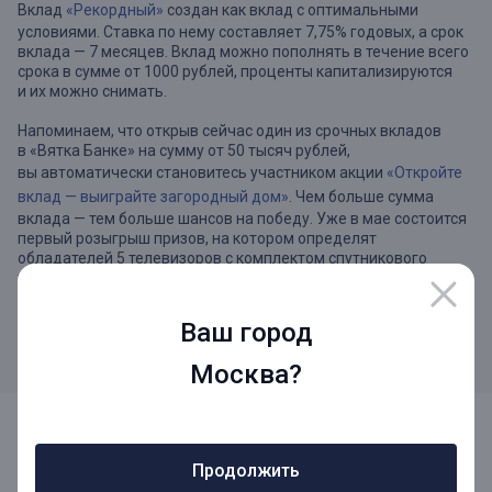
Вклад
«Рекордный»
создан как вклад с оптимальными
условиями. Ставка по нему составляет 7,75% годовых, а срок
вклада — 7 месяцев. Вклад можно пополнять в течение всего
срока в сумме от 1000 рублей, проценты капитализируются
и их можно снимать.
Напоминаем, что открыв сейчас один из срочных вкладов
в «Вятка Банке» на сумму от 50 тысяч рублей,
вы автоматически становитесь участником акции
«Откройте
вклад — выиграйте загородный дом»
. Чем больше сумма
вклада — тем больше шансов на победу. Уже в мае состоится
первый розыгрыш призов, на котором определят
обладателей 5 телевизоров с комплектом спутникового
телевидения и 111 денежных призов.
Подробные условия по всем вкладам можно узнать на сайте
Ваш город
«Вятка Банка», в любом офисе банка или по тел. 8-800-1001-
777.
Москва?
Продолжить