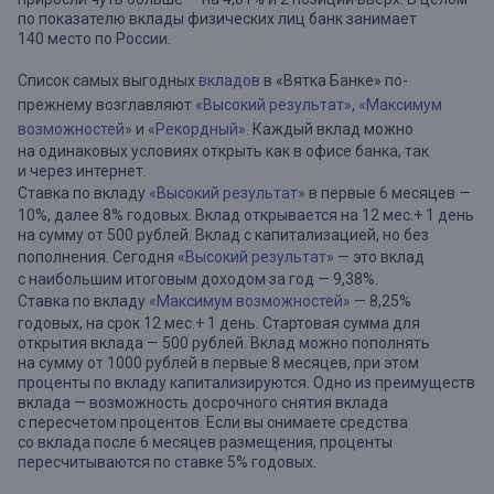
по показателю вклады физических лиц банк занимает
140 место по России.
Список самых выгодных
вкладов
в «Вятка Банке» по-
прежнему возглавляют
«Высокий результат»
,
«Максимум
возможностей»
и
«Рекордный»
. Каждый вклад можно
на одинаковых условиях открыть как в офисе банка, так
и через интернет.
Ставка по вкладу
«Высокий результат»
в первые 6 месяцев —
10%, далее 8% годовых. Вклад открывается на 12 мес.+ 1 день
на сумму от 500 рублей. Вклад с капитализацией, но без
пополнения. Сегодня
«Высокий результат»
— это вклад
с наибольшим итоговым доходом за год — 9,38%.
Ставка по вкладу
«Максимум возможностей»
— 8,25%
годовых, на срок 12 мес.+ 1 день. Стартовая сумма для
открытия вклада — 500 рублей. Вклад можно пополнять
на сумму от 1000 рублей в первые 8 месяцев, при этом
проценты по вкладу капитализируются. Одно из преимуществ
вклада — возможность досрочного снятия вклада
с пересчетом процентов. Если вы снимаете средства
со вклада после 6 месяцев размещения, проценты
пересчитываются по ставке 5% годовых.