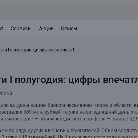
ют
Сервисы
Акции
Офисы
Может быть полезно
Может быть полезно
Может быть полезно
оги I полугодия: цифры впечатляют!
Система страхования вкладов
Привилегии для клиентов
Документы
Налогообложение вкладов
Оплата кредита
Уведомление об операциях
ги I полугодия: цифры впечат
Архив вкладов
Реструктуризация
Кешбэк
Документы
ублей.
Оценка недвижимости
были выданы нашим банком населению Киров и области, выр
Подбор новой недвижимости
оставлял 589 млн. рублей, то уже на сегодняшний день эта
печатляющие — объем кредитного портфеля — свыше 6,25
 и по ряду других ключевых показателей. Объем средств
 7 млрд 418 млн рублей. На 1 июля прошлого года сумма 