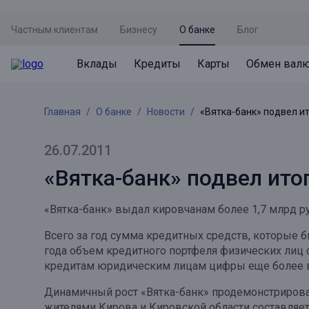
Частным клиентам
Бизнесу
О банке
Блог
Вклады
Кредиты
Карты
Обмен вал
Вклады
Кредиты
Карты
Обмен валют
Сервисы
Акции
Главная
О банке
Новости
«Вятка-банк» подвел ит
Не упусти момент
Кредит под залог недвижимости
Дебетовая карта с пакетом услуг
Курсы валют
Оплата кредита
Акция «Приведи друга»
Просто вклад
Рефинансирование
Премиальная карта Mir Supreme
Бронирование валюты
Оценка недвижимости
Акция «Ставка на бизнес»
26.07.2011
Накопительный
Кредит на автомобиль
Пенсионная карта
Курсы валют ЦБ
Подбор новой недвижимости
«Вятка-банк» подвел ито
Пенсионер
Кредит на строительство
Система быстрых платежей
Все карты
«Вятка-банк» выдал кировчанам более 1,7 млрд р
Отличная стратегия+
Потребительский кредит
СБПей
Всего за год сумма кредитных средств, которые 
Фиксируй доход
Mir Pay
года объем кредитного портфеля физических лиц с
Все кредиты
кредитам юридическим лицам цифры еще более в
Новый старт
Госуслуги
Динамичный рост «Вятка-банк» продемонстрировал
Валютный плюс
Регистрация в ЕБС
жителями Кирова и Кировской области составляет