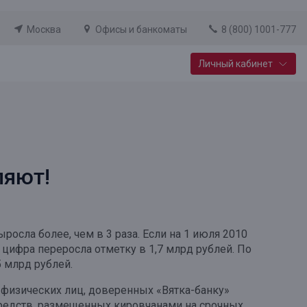
Москва
Офисы и банкоматы
8 (800) 1001-777
Личный кабинет
Специальные предложения
Вклад «Новый старт»
До 14,25% годовых
ляют!
Подробнее
осла более, чем в 3 раза. Если на 1 июля 2010
 цифра переросла отметку в 1,7 млрд рублей. По
 млрд рублей.
 физических лиц, доверенных «Вятка-банку»
средств, размещенных кировчанами на срочных