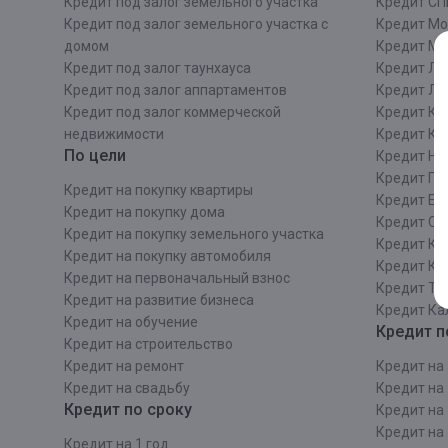
Кредит под залог земельного участка
Кредит СП
Кредит под залог земельного участка с
Кредит Мо
домом
Кредит М
Кредит под залог таунхауса
Кредит Ле
Кредит под залог аппартаментов
Кредит ЛО
Кредит под залог коммерческой
Кредит Ки
недвижимости
Кредит Ки
По цели
Кредит Ни
Кредит Пе
Кредит на покупку квартиры
Кредит Ек
Кредит на покупку дома
Кредит Со
Кредит на покупку земельного участка
Кредит Кр
Кредит на покупку автомобиля
Кредит Ка
Кредит на первоначальный взнос
Кредит Та
Кредит на развитие бизнеса
Кредит Ка
Кредит на обучение
Кредит п
Кредит на строительcтво
Кредит на ремонт
Кредит на 
Кредит на свадьбу
Кредит на 
Кредит по сроку
Кредит на 
Кредит на 
Кредит на 1 год