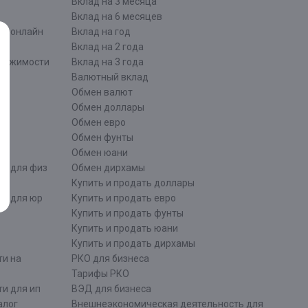
Вклад на 3 месяца
Вклад на 6 месяцев
ти онлайн
Вклад на год
Вклад на 2 года
движимости
Вклад на 3 года
Валютный вклад
Обмен валют
ти
Обмен доллары
Обмен евро
Обмен фунты
Обмен юани
ти для физ
Обмен дирхамы
Купить и продать доллары
ти для юр
Купить и продать евро
Купить и продать фунты
Купить и продать юани
Купить и продать дирхамы
ти на
РКО для бизнеса
Тарифы РКО
и для ип
ВЭД для бизнеса
алог
Внешнеэкономическая деятельность для