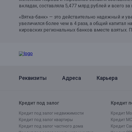
вкладах, составляла 5,477 млрд рублей и всего за
Онлайн
Удаленная идентификация
«Вятка-банк» — это действительно надежный и ув
Мобильное приложение
Все вклады
увеличился более чем в 4 раза, а общий капитал н
кировских региональных банков вместе взятых. П
Подтверждение согласия через Госуслуги
Все сервисы
Реквизиты
Адреса
Карьера
Кредит под залог
Кредит п
Кредит под залог недвижимости
Кредит Мо
Кредит под залог квартиры
Кредит М
Кредит под залог частного дома
Кредит Сан