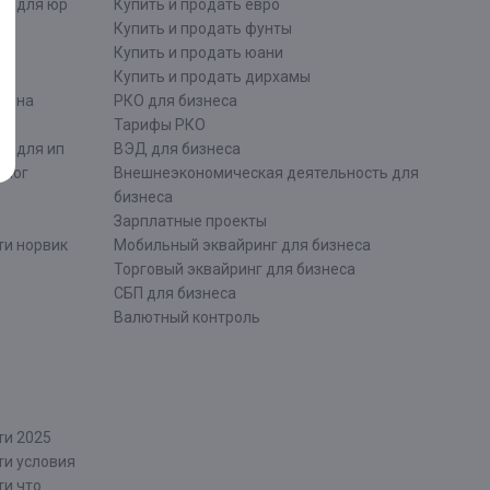
ти для юр
Купить и продать евро
Купить и продать фунты
Купить и продать юани
Купить и продать дирхамы
ти на
РКО для бизнеса
Тарифы РКО
и для ип
ВЭД для бизнеса
алог
Внешнеэкономическая деятельность для
бизнеса
Зарплатные проекты
ти норвик
Мобильный эквайринг для бизнеса
Торговый эквайринг для бизнеса
СБП для бизнеса
Валютный контроль
ти 2025
ти условия
ти что