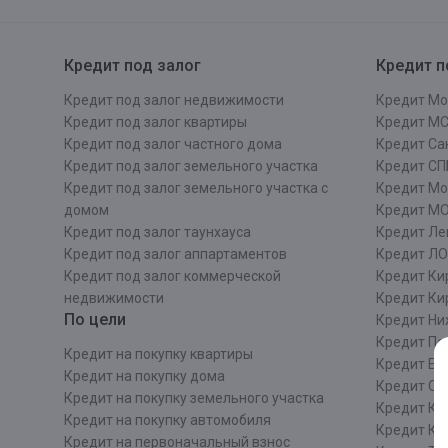
Онлайн
Удаленная идентификация
Кредит под залог
Кредит п
Мобильное приложение
Все вклады
Кредит под залог недвижимости
Кредит Мо
Подтверждение согласия через Госуслуги
Кредит под залог квартиры
Кредит М
Кредит под залог частного дома
Кредит Сан
Все сервисы
Кредит под залог земельного участка
Кредит СП
Кредит под залог земельного участка с
Кредит Мо
домом
Кредит М
Кредит под залог таунхауса
Кредит Ле
Кредит под залог аппартаментов
Кредит ЛО
Кредит под залог коммерческой
Кредит Ки
недвижимости
Кредит Ки
По цели
Кредит Ни
Кредит Пе
Кредит на покупку квартиры
Кредит Ек
Кредит на покупку дома
Кредит Со
Кредит на покупку земельного участка
Кредит Кр
Кредит на покупку автомобиля
Кредит Ка
Кредит на первоначальный взнос