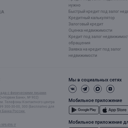
нужно
Быстрый кредит под залог не
ША
Кредитный калькулятор
Залоговый кредит
Оценка недвижимости
Кредит под залог недвижимост
обращения
Заявка на кредит под залог
недвижимости
.
Мы в социальных сетях
лада с физическими лицами
.
О«Норвик Банк», № 902)
Мобильное приложение
и. Телефоны Контактного центра
99 300-30-00, 300 (Бесплатно для
я Банка России.
Мобильное приложение дл
и №6496-У