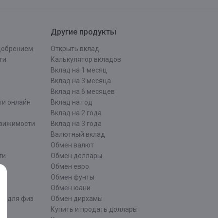
Другие продукты
одобрением
Открыть вклад
ти
Калькулятор вкладов
Вклад на 1 месяц
Вклад на 3 месяца
Вклад на 6 месяцев
ти онлайн
Вклад на год
Вклад на 2 года
движимости
Вклад на 3 года
Валютный вклад
Обмен валют
ти
Обмен доллары
Обмен евро
Обмен фунты
Обмен юани
ти для физ
Обмен дирхамы
Купить и продать доллары