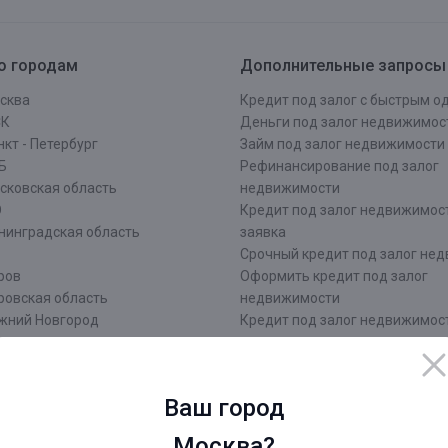
о городам
Дополнительные запросы
сква
Кредит под залог с быстрым 
СК
Деньги под залог недвижимос
кт - Петербург
Займ под залог недвижимости
Б
Рефинансирование под залог
сковская область
недвижимости
О
Кредит под залог недвижимос
нинградская область
заявка
Срочный кредит под залог не
ров
Оформить кредит под залог
ровская область
недвижимости
жний Новгород
Кредит под залог недвижимос
рмь
документы
атеринбург
Кредит наличными под залог
чи
недвижимости
Ваш город
аснодар
Кредит под залог недвижимос
зань
лица
Москва?