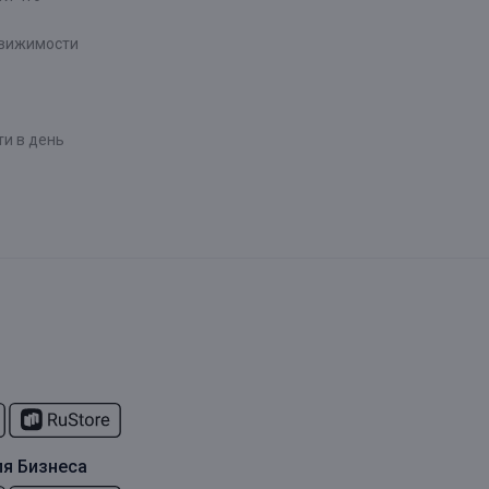
движимости
и в день
я Бизнеса