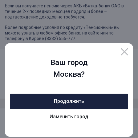
Если вы получаете пенсию через АКБ «Вятка-банк» ОАО в
течение 2-х последних месяцев подряд и более –
подтверждение доходов не требуется.
Более подробные условия по кредиту «Пенсионный» вы
можете узнать в любом офисе банка, на сайте или по
телефону в Кирове (8332) 555-777.
Ваш город
Москва?
8 (800) 1001-777
Звонок по России бесплатный
Продолжить
Изменить город
Мы в социальных сетях