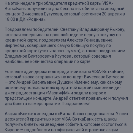
На этой неделе три обладателя кредитной карты VISA-
ВяткаБанк получили по два бесплатных билета на звездный
концерт Вячеслава Бутусова, который состоится 20 апреля в
18:00 в ДК «Родина».
Поздравляем победителей: Светлану Владимировну Рыкову,
которая совершила на прошлой неделе первую покупку по
кредитной карте, поздравляем Алексея Геннадьевича
Зырянова , совершившего самую большую покупку по
кредитной карте (учитывалась сумма), а также поздравляем
Владимира Викторовича Исупова , который совершил
наибольшее количество операций по карте.
Есть еще один держатель кредитной карты VISA-ВяткаБанк,
который также отправиться на концерт Вячеслава Бутусова
— это Андрей Васильевич Душкин. Именно ему, как самому
активному пользователю кредитной картой позвонили ди-
джеи радиостанции «МарияФМ» и задали вопрос о
предстоящем концерте. Андрей ответил правильно и получил
два билета на мероприятие. Поздравляем!
Акция «Ближе к звездам с «Вятка-банк» продолжается. У всех
держателей кредитных карт VISA-ВяткаБанк есть шансы
получить билеты на звездные события, которые состояться в
Кирове — подробности на официальной страничке акции.