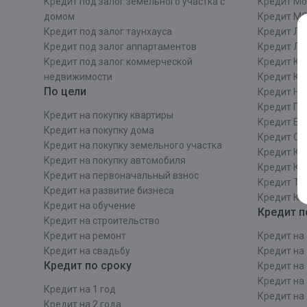
Кредит под залог земельного участка с
Кредит Мо
домом
Кредит М
Кредит под залог таунхауса
Кредит Ле
Кредит под залог аппартаментов
Кредит ЛО
Кредит под залог коммерческой
Кредит Ки
недвижимости
Кредит Ки
По цели
Кредит Ни
Кредит Пе
Кредит на покупку квартиры
Кредит Ек
Кредит на покупку дома
Кредит Со
Кредит на покупку земельного участка
Кредит Кр
Кредит на покупку автомобиля
Кредит Ка
Кредит на первоначальный взнос
Кредит Та
Кредит на развитие бизнеса
Кредит Ка
Кредит на обучение
Кредит п
Кредит на строительcтво
Кредит на ремонт
Кредит на 
Кредит на свадьбу
Кредит на 
Кредит по сроку
Кредит на 
Кредит на 
Кредит на 1 год
Кредит на 
Кредит на 2 года