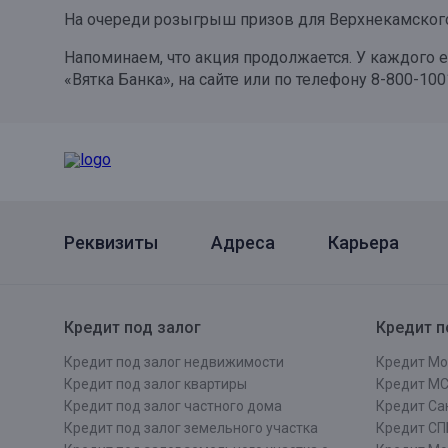
На очереди розыгрыш призов для Верхнекамского р
Онлайн
Удаленная идентификация
Напоминаем, что акция продолжается. У каждого 
Мобильное приложение
Все вклады
«Вятка Банка», на сайте или по телефону 8-800-100
Подтверждение согласия через Госуслуги
Все сервисы
Реквизиты
Адреса
Карьера
Кредит под залог
Кредит п
Кредит под залог недвижимости
Кредит Мо
Кредит под залог квартиры
Кредит М
Кредит под залог частного дома
Кредит Сан
Кредит под залог земельного участка
Кредит СП