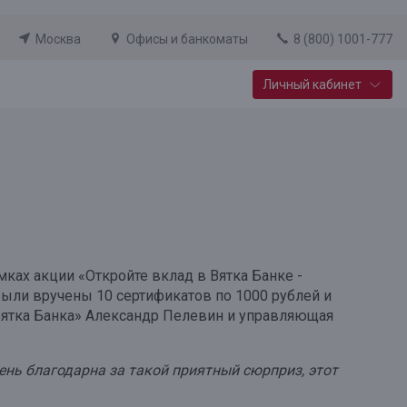
Москва
Офисы и банкоматы
8 (800) 1001-777
Личный кабинет
Специальные предложения
Вклад «Новый старт»
До 14,25% годовых
Подробнее
ках акции «Откройте вклад в Вятка Банке -
были вручены 10 сертификатов по 1000 рублей и
«Вятка Банка» Александр Пелевин и управляющая
ень благодарна за такой приятный сюрприз, этот