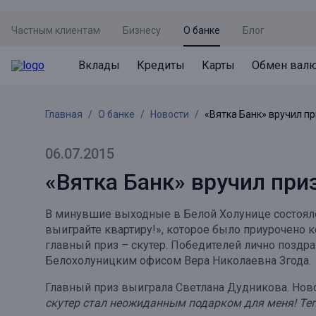
Частным клиентам
Бизнесу
О банке
Блог
Вклады
Кредиты
Карты
Обмен вал
Вклады
Кредиты
Карты
Обмен валют
Сервисы
Акции
Главная
О банке
Новости
«Вятка Банк» вручил п
Не упусти момент
Кредит под залог недвижимости
Дебетовая карта с пакетом услуг
Курсы валют
Оплата кредита
Акция «Приведи друга»
Просто вклад
Рефинансирование
Премиальная карта Mir Supreme
Бронирование валюты
Оценка недвижимости
Акция «Ставка на бизнес»
06.07.2015
Накопительный
Кредит на автомобиль
Пенсионная карта
Курсы валют ЦБ
Подбор новой недвижимости
«Вятка Банк» вручил пр
Пенсионер
Кредит на строительство
Система быстрых платежей
Все карты
В минувшие выходные в Белой Холунице состоялос
Отличная стратегия+
Потребительский кредит
СБПей
выиграйте квартиру!», которое было приурочено 
главный приз – скутер. Победителей лично поздр
Фиксируй доход
Mir Pay
Все кредиты
Белохолуницким офисом Вера Николаевна Згода.
Новый старт
Госуслуги
Главный приз выиграла Светлана Дудникова. Ново
скутер стал неожиданным подарком для меня! Тепе
Валютный плюс
Регистрация в ЕБС