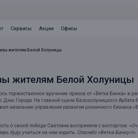
ют
Сервисы
Акции
Офисы
Может быть полезно
Может быть полезно
Может быть полезно
ризы жителям Белой Холуницы
Система страхования вкладов
Привилегии для клиентов
Документы
Налогообложение вкладов
Оплата кредита
Уведомление об операциях
изы жителям Белой Холуницы
Архив вкладов
Реструктуризация
Кешбэк
Документы
ь торжественное вручение призов от «Вятка Банка» в рам
Оценка недвижимости
ко Дню Города. На главной сцене Белохолуницкого Арбата 
авил начальник управления развития розничного бизнеса 
Подбор новой недвижимости
сть о своей победе Светлана восприняла с восторгом:
«Оч
рь буду учиться на нем ездить. Спасибо «Вятка Банку»!».