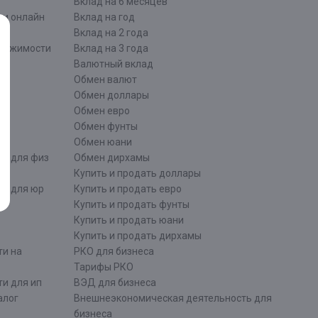
Вклад на 6 месяцев
ти онлайн
Вклад на год
Вклад на 2 года
движимости
Вклад на 3 года
Валютный вклад
Обмен валют
ти
Обмен доллары
Обмен евро
Обмен фунты
Обмен юани
ти для физ
Обмен дирхамы
Купить и продать доллары
ти для юр
Купить и продать евро
Купить и продать фунты
Купить и продать юани
Купить и продать дирхамы
ти на
РКО для бизнеса
Тарифы РКО
и для ип
ВЭД для бизнеса
алог
Внешнеэкономическая деятельность для
бизнеса