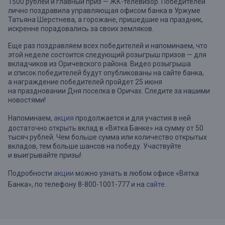
1500 рублей и главный приз — ЖК-телевизор. Победителей
лично поздравила управляющая офисом банка в Уржуме
Татьяна Шерстнева, а горожане, пришедшие на праздник,
искренне порадовались за своих земляков.
Еще раз поздравляем всех победителей и напоминаем, что
этой неделе состоится следующий розыгрыш призов — для
вкладчиков из Оричевского района. Видео розыгрыша
и список победителей будут опубликованы на сайте банка,
а награждение победителей пройдет 25 июня
на праздновании Дня поселка в Оричах. Следите за нашими
новостями!
Напоминаем,
акция
продолжается и для участия в ней
достаточно открыть вклад в «Вятка Банке» на сумму от 50
тысяч рублей. Чем больше сумма или количество открытых
вкладов, тем больше шансов на победу. Участвуйте
и выигрывайте призы!
Подробности
акции
можно узнать в любом офисе «Вятка
Банка», по телефону 8-800-1001-777 и на
сайте.