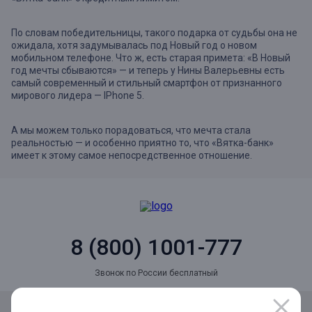
По словам победительницы, такого подарка от судьбы она не
ожидала, хотя задумывалась под Новый год о новом
мобильном телефоне. Что ж, есть старая примета: «В Новый
год мечты сбываются» — и теперь у Нины Валерьевны есть
самый современный и стильный смартфон от признанного
мирового лидера — IPhone 5.
А мы можем только порадоваться, что мечта стала
реальностью — и особенно приятно то, что «Вятка-банк»
имеет к этому самое непосредственное отношение.
8 (800) 1001-777
Звонок по России бесплатный