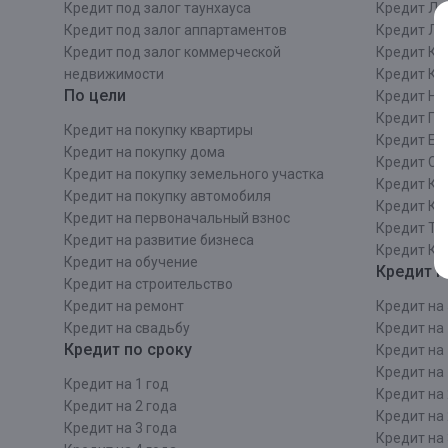
Кредит под залог таунхауса
Кредит Ле
Кредит под залог аппартаментов
Кредит ЛО
Кредит под залог коммерческой
Кредит Ки
недвижимости
Кредит Ки
По цели
Кредит Ни
Кредит Пе
Кредит на покупку квартиры
Кредит Ек
Кредит на покупку дома
Кредит Со
Кредит на покупку земельного участка
Кредит Кр
Кредит на покупку автомобиля
Кредит Ка
Кредит на первоначальный взнос
Кредит Та
Кредит на развитие бизнеса
Кредит Ка
Кредит на обучение
Кредит п
Кредит на строительcтво
Кредит на ремонт
Кредит на 
Кредит на свадьбу
Кредит на 
Кредит по сроку
Кредит на 
Кредит на 
Кредит на 1 год
Кредит на 
Кредит на 2 года
Кредит на 
Кредит на 3 года
Кредит на 