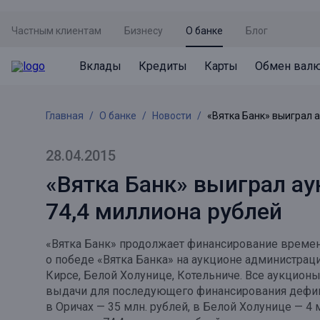
Частным клиентам
Бизнесу
О банке
Блог
Вклады
Кредиты
Карты
Обмен вал
Вклады
Кредиты
Карты
Обмен валют
Сервисы
Акции
Главная
О банке
Новости
«Вятка Банк» выиграл 
Не упусти момент
Кредит под залог недвижимости
Дебетовая карта с пакетом услуг
Курсы валют
Оплата кредита
Акция «Приведи друга»
Просто вклад
Рефинансирование
Премиальная карта Mir Supreme
Бронирование валюты
Оценка недвижимости
Акция «Ставка на бизнес»
28.04.2015
Накопительный
Кредит на автомобиль
Пенсионная карта
Курсы валют ЦБ
Подбор новой недвижимости
«Вятка Банк» выиграл а
Пенсионер
Кредит на строительство
Система быстрых платежей
74,4 миллиона рублей
Все карты
Отличная стратегия+
Потребительский кредит
СБПей
«Вятка Банк» продолжает финансирование времен
Фиксируй доход
Mir Pay
о победе «Вятка Банка» на аукционе администраци
Все кредиты
Кирсе, Белой Холунице, Котельниче. Все аукцио
Новый старт
Госуслуги
выдачи для последующего финансирования дефицит
в Оричах — 35 млн. рублей, в Белой Холунице — 4
Валютный плюс
Регистрация в ЕБС