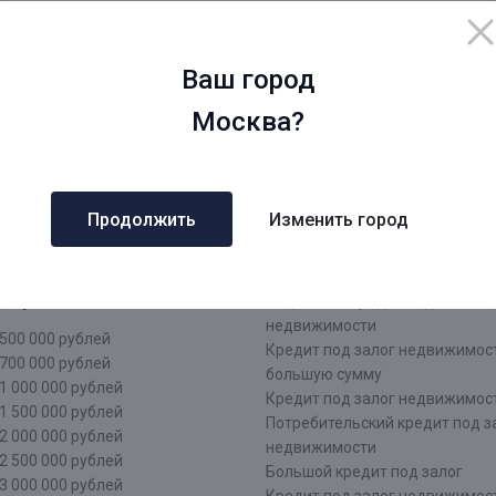
нинградская область
заявка
Срочный кредит под залог не
ров
Оформить кредит под залог
Ваш город
ровская область
недвижимости
жний Новгород
Кредит под залог недвижимос
Москва?
рмь
документы
атеринбург
Кредит наличными под залог
чи
недвижимости
аснодар
Кредит под залог недвижимос
Продолжить
Изменить город
зань
лица
тарстан
Кредит под залог недвижимос
лининград
лица
о сумме
Нецелевой кредит под залог
недвижимости
500 000 рублей
Кредит под залог недвижимос
700 000 рублей
большую сумму
1 000 000 рублей
Кредит под залог недвижимост
1 500 000 рублей
Потребительский кредит под з
2 000 000 рублей
недвижимости
2 500 000 рублей
Большой кредит под залог
3 000 000 рублей