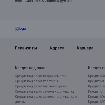
составила 74,4 миллиона рублей.
Онлайн
Удаленная идентификация
Мобильное приложение
Все вклады
Подтверждение согласия через Госуслуги
Все сервисы
Реквизиты
Адреса
Карьера
Кредит под залог
Кредит п
Кредит под залог недвижимости
Кредит Мо
Кредит под залог квартиры
Кредит М
Кредит под залог частного дома
Кредит Сан
Кредит под залог земельного участка
Кредит СП
Кредит под залог земельного участка с
Кредит Мо
домом
Кредит М