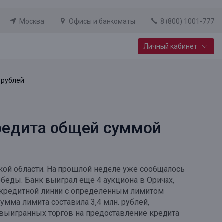
Москва
Офисы и банкоматы
8 (800) 1001-777
Личный кабинет
Специальные предложения
 рублей
Вклад «Новый старт»
До 14,25% годовых
кредита общей суммой
Подробнее
ой области. На прошлой неделе уже сообщалось
обеды. Банк выиграл еще 4 аукциона в Оричах,
 кредитной линии с определённым лимитом
мма лимита составила 3,4 млн. рублей,
а выигранных торгов на предоставление кредита