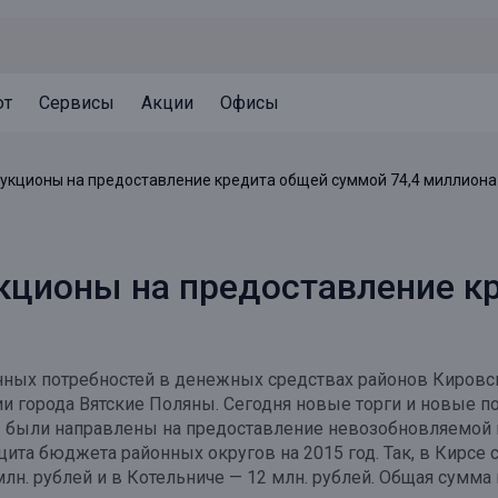
ют
Сервисы
Акции
Офисы
Может быть полезно
Может быть полезно
Может быть полезно
аукционы на предоставление кредита общей суммой 74,4 миллиона
Система страхования вкладов
Привилегии для клиентов
Документы
Налогообложение вкладов
Оплата кредита
Уведомление об операциях
укционы на предоставление 
Архив вкладов
Реструктуризация
Кешбэк
Документы
Оценка недвижимости
ных потребностей в денежных средствах районов Кировск
Подбор новой недвижимости
и города Вятские Поляны. Сегодня новые торги и новые п
ны были направлены на предоставление невозобновляемой
а бюджета районных округов на 2015 год. Так, в Кирсе су
 млн. рублей и в Котельниче — 12 млн. рублей. Общая сумм