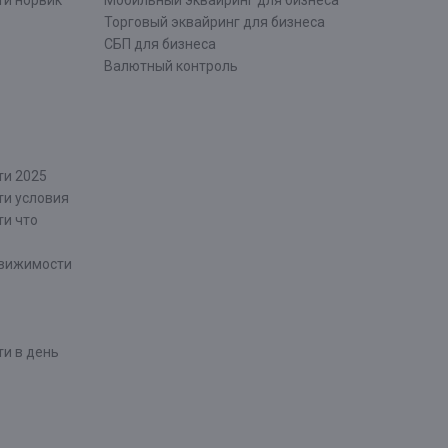
ти норвик
Мобильный эквайринг для бизнеса
Торговый эквайринг для бизнеса
СБП для бизнеса
Валютный контроль
ти 2025
ти условия
ти что
движимости
и в день