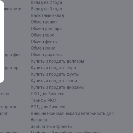
Вклад на 2 года
движимости
Вклад на 3 года
Валютный вклад
Обмен валют
ти
Обмен доллары
Обмен евро
Обмен фунты
Обмен юани
ти для физ
Обмен дирхамы
Купить и продать доллары
ти для юр
Купить и продать евро
Купить и продать фунты
Купить и продать юани
Купить и продать дирхамы
ти на
РКО для бизнеса
Тарифы РКО
и для ип
ВЭД для бизнеса
алог
Внешнеэкономическая деятельность для
бизнеса
Зарплатные проекты