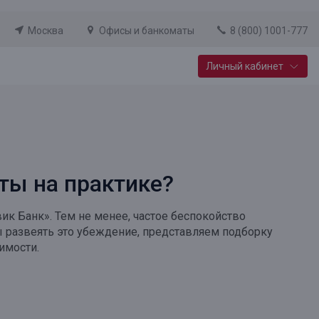
Москва
Офисы и банкоматы
8 (800) 1001-777
Личный кабинет
Специальные предложения
Вклад «Новый старт»
До 14,25% годовых
ты на практике?
Подробнее
к Банк». Тем не менее, частое беспокойство
бы развеять это убеждение, представляем подборку
имости.