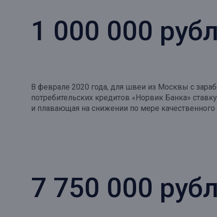
Онлайн
Удаленная идентификация
1 000 000 руб
Мобильное приложение
Все вклады
Подтверждение согласия через Госуслуги
Все сервисы
В феврале 2020 года, для швеи из Москвы с зара
потребительских кредитов «Норвик Банка» ставку
и плавающая на снижении по мере качественного 
7 750 000 руб