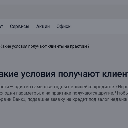
ют
Сервисы
Акции
Офисы
Может быть полезно
Может быть полезно
Может быть полезно
 Какие условия получают клиенты на практике?
Система страхования вкладов
Привилегии для клиентов
Документы
Налогообложение вкладов
Оплата кредита
Уведомление об операциях
акие условия получают клиен
Архив вкладов
Реструктуризация
Кешбэк
Документы
сти — один из самых выгодных в линейке кредитов «Норви
Оценка недвижимости
ся одни параметры, а на практике получаются другие. Что
рвик Банк», подавшие заявку на кредит под залог недвиж
Подбор новой недвижимости