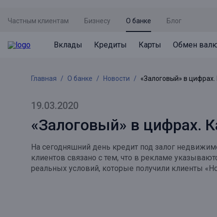
Частным клиентам
Бизнесу
О банке
Блог
Вклады
Кредиты
Карты
Обмен вал
Вклады
Кредиты
Карты
Обмен валют
Сервисы
Акции
Главная
О банке
Новости
«Залоговый» в цифрах.
Не упусти момент
Кредит под залог недвижимости
Дебетовая карта с пакетом услуг
Курсы валют
Оплата кредита
Акция «Приведи друга»
Просто вклад
Рефинансирование
Премиальная карта Mir Supreme
Бронирование валюты
Оценка недвижимости
Акция «Ставка на бизнес»
19.03.2020
Накопительный
Кредит на автомобиль
Пенсионная карта
Курсы валют ЦБ
Подбор новой недвижимости
«Залоговый» в цифрах. К
Пенсионер
Кредит на строительство
Система быстрых платежей
Все карты
На сегодняшний день кредит под залог недвижимо
Отличная стратегия+
Потребительский кредит
СБПей
клиентов связано с тем, что в рекламе указывают
реальных условий, которые получили клиенты «Но
Фиксируй доход
Mir Pay
Все кредиты
Новый старт
Госуслуги
Валютный плюс
Регистрация в ЕБС