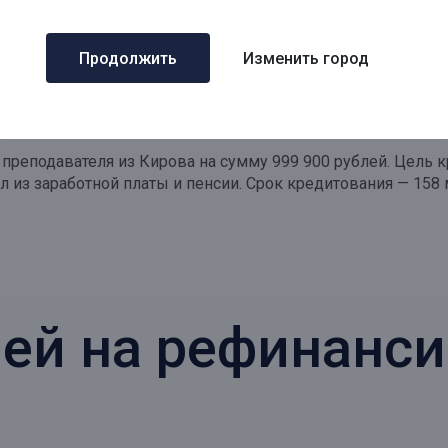
ание
Продолжить
Изменить город
преподавателя из Кирова на сумму 999 900 рублей. Цель 
л из заработной платы и пенсии. Срок кредитования — 158
лей на рефинанс