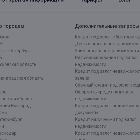
о городам
Дополнительные запросы
сква
Кредит под залог с быстрым 
СК
Деньги под залог недвижимос
кт - Петербург
Займ под залог недвижимости
Б
Рефинансирование под залог
сковская область
недвижимости
О
Кредит под залог недвижимос
нинградская область
заявка
Срочный кредит под залог не
ров
Оформить кредит под залог
ровская область
недвижимости
жний Новгород
Кредит под залог недвижимос
рмь
документы
атеринбург
Кредит наличными под залог
чи
недвижимости
аснодар
Кредит под залог недвижимос