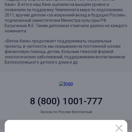
банк». В итоге наш банк оценили на высшем уровне и
похвалили за поддержку Чемпионата мира по ледолазанию
2011, вручив диплом «за искренний вклад в будущее России»,
подписанный заместителем Министра культуры РФ
Бусыгиным А.Е. Таким дипломом отмечали далеко не каждого
номинанта.
«Вятка-банк» продолжает поддерживать социальные
проекты, в частности, мы оказываем на постоянной основе
финансовую помощь детям, больным тяжелой формой
онкологических заболеваний, поддерживаем воспитанников
Белохолуницкого детского дома и др.
8 (800) 1001-777
Звонок по России бесплатный