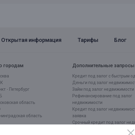
Открытая информация
Тарифы
Блог
о городам
Дополнительные запросы
сква
Кредит под залог с быстрым 
СК
Деньги под залог недвижимос
кт - Петербург
Займ под залог недвижимости
Б
Рефинансирование под залог
сковская область
недвижимости
О
Кредит под залог недвижимос
нинградская область
заявка
Срочный кредит под залог не
ров
Оформить кредит под залог