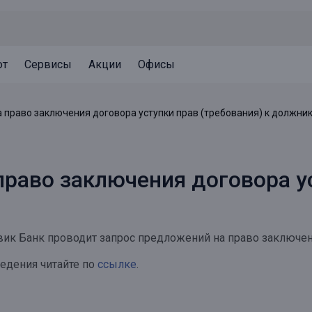
ют
Сервисы
Акции
Офисы
Может быть полезно
Может быть полезно
Может быть полезно
 право заключения договора уступки прав (требования) к должни
Система страхования вкладов
Привилегии для клиентов
Документы
Налогообложение вкладов
Оплата кредита
Уведомление об операциях
раво заключения договора ус
Архив вкладов
Реструктуризация
Кешбэк
Документы
Оценка недвижимости
рвик Банк проводит запрос предложений на право заключен
Подбор новой недвижимости
едения читайте по
ссылке
.