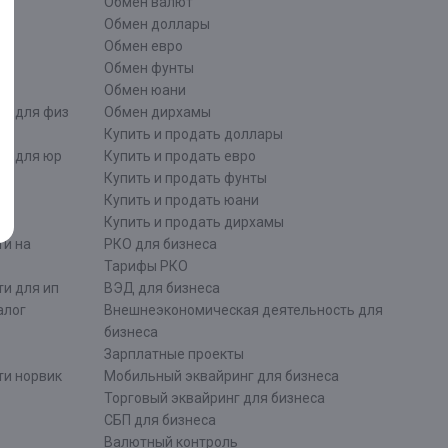
Обмен валют
ти
Обмен доллары
Обмен евро
Обмен фунты
Обмен юани
ти для физ
Обмен дирхамы
Купить и продать доллары
ти для юр
Купить и продать евро
Купить и продать фунты
Купить и продать юани
Купить и продать дирхамы
ти на
РКО для бизнеса
Тарифы РКО
и для ип
ВЭД для бизнеса
алог
Внешнеэкономическая деятельность для
бизнеса
Зарплатные проекты
ти норвик
Мобильный эквайринг для бизнеса
Торговый эквайринг для бизнеса
СБП для бизнеса
Валютный контроль