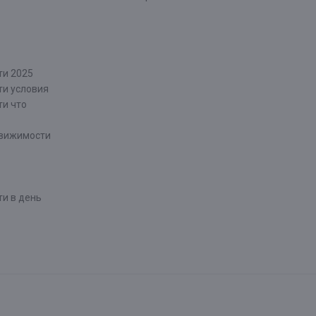
ти 2025
ти условия
ти что
движимости
и в день