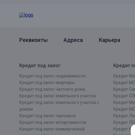
Онлайн
Удаленная идентификация
Мобильное приложение
Все вклады
Подтверждение согласия через Госуслуги
Реквизиты
Адреса
Карьера
Все сервисы
Кредит под залог
Кредит п
Кредит под залог недвижимости
Кредит Мо
Кредит под залог квартиры
Кредит М
Кредит под залог частного дома
Кредит Сан
Кредит под залог земельного участка
Кредит СП
Кредит под залог земельного участка с
Кредит Мо
домом
Кредит М
Кредит под залог таунхауса
Кредит Ле
Кредит под залог аппартаментов
Кредит ЛО
Кредит под залог коммерческой
Кредит Ки