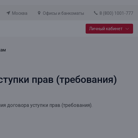
Москва
Офисы и банкоматы
8 (800) 1001-777
Личный кабинет
Специальные предложения
кам
Вклад «Новый старт»
До 14,25% годовых
тупки прав (требования)
Подробнее
ия договора уступки прав (требования).