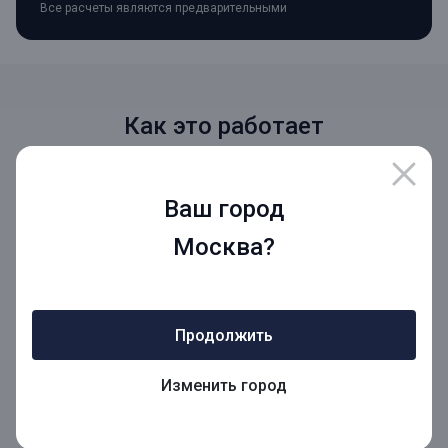
Все расчеты являются предварительными
Как это работает
Оформление заявки
Ваш город
Вы отправляете заявку - менеджер свяжется
с вами в ближайшее время
Москва?
Одобрение кредита
Продолжить
Мы согласуем с вами условия и дату
подписания договора
Изменить город