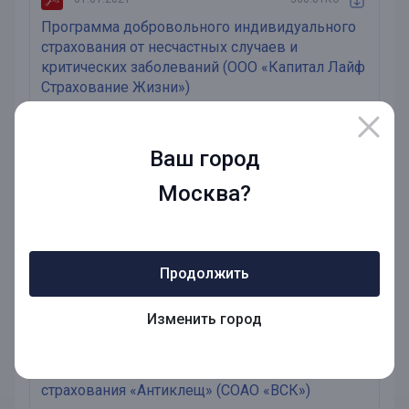
Программа добровольного индивидуального
страхования от несчастных случаев и
критических заболеваний (ООО «Капитал Лайф
Страхование Жизни»)
07.11.2019
1.27Мб
Ваш город
Правила страхования жизни №1 (ООО СК «БКС
Москва?
Страхование жизни»)
06.11.2019
513.47Кб
Продолжить
Условия страхования (СОАО «ВСК»)
Изменить город
26.03.2019
388Кб
Условия программы добровольного
страхования «Антиклещ» (СОАО «ВСК»)