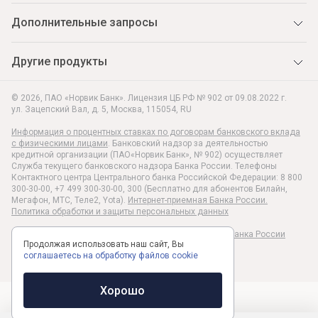
Дополнительные запросы
Другие продукты
© 2026, ПАО «Норвик Банк». Лицензия ЦБ РФ № 902 от 09.08.2022 г.
ул. Зацепский Вал, д. 5
,
Москва
,
115054
,
RU
Информация о процентных ставках по договорам банковского вклада
с физическими лицами
. Банковский надзор за деятельностью
кредитной организации (ПАО«Норвик Банк», № 902) осуществляет
Служба текущего банковского надзора Банка России. Телефоны
Контактного центра Центрального банка Российской Федерации: 8 800
300-30-00, +7 499 300-30-00, 300 (Бесплатно для абонентов Билайн,
Мегафон, МТС, Теле2, Yota).
Интернет-приемная Банка России.
Политика обработки и защиты персональных данных
Раскрытие информации в соответствии c Указанием Банка России
Продолжая использовать наш сайт, Вы
№6496-У
соглашаетесь на обработку файлов cookie
Хорошо