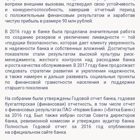
вопреки внешним вызовам, подтвердил свою устойчивость
и конкурентоспособность, завершив отчетный период
с положительным финансовым результатом и заработав
чистую прибыль в размере 90 млн рублей.
В 2016 году в банке была проделана значительная работа
по созданию резервов и увеличению ликвидности — той
«подушки безопасности», которая дает клиенту уверенность
в надежности банка и собственных вложений. Достигнутые
показатели стали результатом высокой культуры риск-
менеджмента, жесткого контроля над расходами банка
и роста качества обслуживания. В 2017 году банк продолжает
следовать стратегии развития и укрепления надежности,
а также намерен и дальше развивать социальные проекты
по финансовой грамотности населения и поддержке
старшего поколения.
На собрании были утверждены Годовой отчет банка, годовая
бухгалтерская (финансовая) отчетность, в том числе отчет
о финансовых результатах ПАО «Норвик Банк» («Вятка Банк»)
за 2016 год. Был также избран состав Совета директоров
банка, ревизионной комиссии и утвержден аудитор банка.
Полностью Годовой отчет за 2016 год опубликован
на официальном сайте банка.