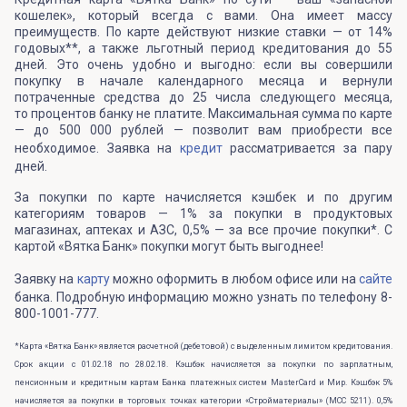
кошелек», который всегда с вами. Она имеет массу
преимуществ. По карте действуют низкие ставки — от 14%
годовых**, а также льготный период кредитования до 55
дней. Это очень удобно и выгодно: если вы совершили
покупку в начале календарного месяца и вернули
потраченные средства до 25 числа следующего месяца,
то процентов банку не платите. Максимальная сумма по карте
— до 500 000 рублей — позволит вам приобрести все
необходимое. Заявка на
кредит
рассматривается за пару
дней.
За покупки по карте начисляется кэшбек и по другим
категориям товаров — 1% за покупки в продуктовых
магазинах, аптеках и АЗС, 0,5% — за все прочие покупки*. С
картой «Вятка Банк» покупки могут быть выгоднее!
Заявку на
карту
можно оформить в любом офисе или на
сайте
банка. Подробную информацию можно узнать по телефону 8-
800-1001-777.
*Карта «Вятка Банк» является расчетной (дебетовой) с выделенным лимитом кредитования.
Срок акции с 01.02.18 по 28.02.18. Кэшбэк начисляется за покупки по зарплатным,
пенсионным и кредитным картам Банка платежных систем MasterCard и Мир. Кэшбэк 5%
начисляется за покупки в торговых точках категории «Стройматериалы» (МСС 5211). 0,5%