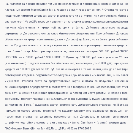
начисляется за прочие покупки только по зарплатным и пенсионным картам Вятка Банка
платежных систем MasterCard и Мир. Кэшбэк с англ. – «возврат денег». **Ставка по карте с
кредитным лимитом устанавливается в соответствии с внутренними документами банка в
диапазоне от 14% до 21% годовых и зависит от категории заемщика, его кредитоспособности,
наличия обеспечения и кредитной истории в банке. Действие льготного периода
определяется Договором о комплексном банковском обслуживании. Срок действия Договора
об установлении кредитного лимита (далее – Договор) до 3х лет, но не более срока действия
карты. Продолжительность периода времени, в течение которого предоставляются кредиты
– не более 1 года. Макс. размер лимита задолженности по карте 500 000 рублей/10000
USD/EUR, мин. 10000 рублей/ 300 USD/EUR. Сумма до 100 000 руб. заемщикам от 25 лет
(включительно) предоставляется без обеспечения (пенсионерам до 50 000 руб.); при сумме
кредита от 100 001 руб. (от 50 001 руб. для пенсионеров), а также заемщикам до 25 лет (при
любой сумме кредита) - поручительство супруга/-и (при наличии), и/или физ. лиц, и/или залог
имущества. Разовая плата за предоставление карты и плата за получение наличных
денежных средств определяются в соответствии с тарифами банка. Возраст заемщика: от 21
до 60 лет на момент окончания Договора; стаж на последнем месте работы не менее 1 года;
документы: паспорт гражданина РФ, СНИЛС, справка о доходах (2-НДФЛ или по форме банка)
за последние 4 мес. Предусматривается возможность добровольного страхования. В случае
нарушения сроков уплаты платежей по кредиту клиенту устанавливается повышенная
процентная ставка на условиях, предусмотренных Договором, и клиент уплачивает
штрафную неустойку в соответствии с тарифами банка. Cashback – (с англ.) возврат денег.
ПАО «Норвик Банк» (Вятка Банк®), Лиц. ЦБ РФ №902 от 17.07.2015.