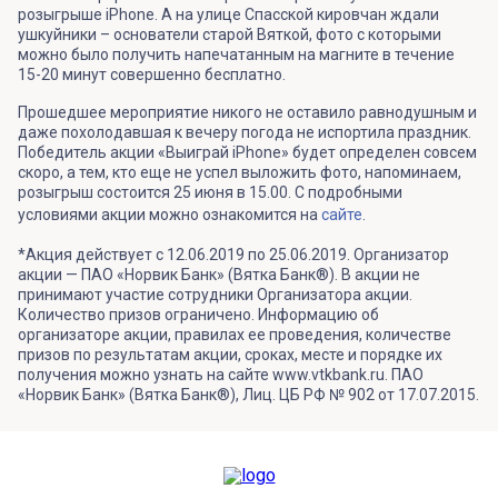
розыгрыше iPhone. А на улице Спасской кировчан ждали
ушкуйники – основатели старой Вяткой, фото с которыми
можно было получить напечатанным на магните в течение
15-20 минут совершенно бесплатно.
Прошедшее мероприятие никого не оставило равнодушным и
даже похолодавшая к вечеру погода не испортила праздник.
Победитель акции «Выиграй iPhone» будет определен совсем
скоро, а тем, кто еще не успел выложить фото, напоминаем,
розыгрыш состоится 25 июня в 15.00. С подробными
условиями акции можно ознакомится на
сайте
.
*Акция действует с 12.06.2019 по 25.06.2019. Организатор
акции — ПАО «Норвик Банк» (Вятка Банк®). В акции не
принимают участие сотрудники Организатора акции.
Количество призов ограничено. Информацию об
организаторе акции, правилах ее проведения, количестве
призов по результатам акции, сроках, месте и порядке их
получения можно узнать на сайте www.vtkbank.ru. ПАО
«Норвик Банк» (Вятка Банк®), Лиц. ЦБ РФ № 902 от 17.07.2015.