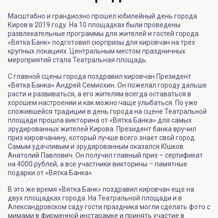
Масштабно и грандиозно прошел юбилейный день города
Киров в 2019 году. На 10 площадках были проведены
развлекательные программы для жителей и гостей города.
«Вятка Банк» подготовил сюрпризы для кировчан на трёх
крупных локациях. Центральным местом праздничных
мероприятий стала Театральная площадь.
С главной сцены города поздравил кировчан Президент
«Вятка Банка» Андрей Семиохин. Он пожелал городу дальше
расти и развиваться, а его жителям всегда оставаться в
хорошем настроении и как можно чаще улыбаться. По уже
сложившейся традиции в день города на сцене Театральной
площади прошла викторина от «Вятка Банка» для самых
эрудированных жителей Кирова. Президент банка вручил
приз кировчанину, который лучше всего знает свой город.
Самым удачливым и эрудированным оказался Юшков
Анатолий Павлович. Он получил главный приз – сертификат
на 4000 рублей, а все участники викторины – памятные
подарки от «Вятка Банка».
В это же время «Вятка Банк» поздравил кировчан еще на
двух площадках города. На Театральной площади и в
Александровском саду гости праздника могли сделать фото с
мимами в фирменной инстарамке и принять участие в