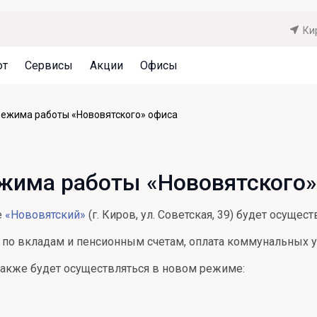
Ки
ют
Сервисы
Акции
Офисы
Может быть полезно
Может быть полезно
Может быть полезно
режима работы «Нововятского» офиса
Система страхования вкладов
Привилегии для клиентов
Документы
Налогообложение вкладов
Оплата кредита
Уведомление об операциях
жима работы «Нововятского»
Архив вкладов
Реструктуризация
Кешбэк
Документы
е
«Нововятский»
(г. Киров, ул. Советская, 39) будет осуще
Оценка недвижимости
 по вкладам и пенсионным счетам, оплата коммунальных у
Подбор новой недвижимости
акже будет осуществляться в новом режиме: