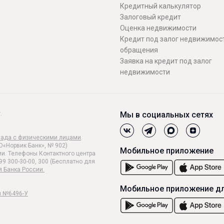
Кредитный калькулятор
Залоговый кредит
Оценка недвижимости
Кредит под залог недвижимост
обращения
Заявка на кредит под залог
недвижимости
.
Мы в социальных сетях
лада с физическими лицами
.
О«Норвик Банк», № 902)
Мобильное приложение
и. Телефоны Контактного центра
99 300-30-00, 300 (Бесплатно для
я Банка России.
Мобильное приложение дл
и №6496-У