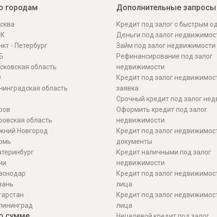
о городам
Дополнительные запросы
сква
Кредит под залог с быстрым 
СК
Деньги под залог недвижимос
кт - Петербург
Займ под залог недвижимости
Б
Рефинансирование под залог
сковская область
недвижимости
О
Кредит под залог недвижимос
нинградская область
заявка
Срочный кредит под залог не
ров
Оформить кредит под залог
ровская область
недвижимости
жний Новгород
Кредит под залог недвижимос
рмь
документы
атеринбург
Кредит наличными под залог
чи
недвижимости
аснодар
Кредит под залог недвижимос
зань
лица
тарстан
Кредит под залог недвижимос
лининград
лица
о сумме
Нецелевой кредит под залог