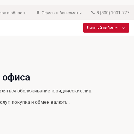
ров и область
Офисы и банкоматы
8 (800) 1001-777
Личный кабинет
Специальные предложения
Вклад «Новый старт»
До 14,25% годовых
 офиса
Подробнее
ствляться обслуживание юридических лиц.
слуг, покупка и обмен валюты.