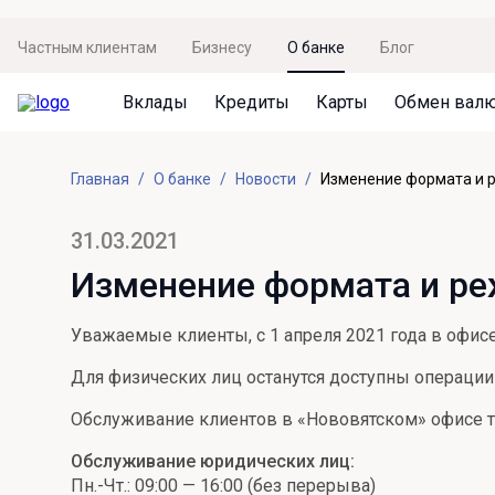
Частным клиентам
Бизнесу
О банке
Блог
Вклады
Кредиты
Карты
Обмен вал
Вклады
Кредиты
Карты
Обмен валют
Сервисы
Акции
Главная
О банке
Новости
Изменение формата и 
Не упусти момент
Кредит под залог недвижимости
Дебетовая карта с пакетом услуг
Курсы валют
Оплата кредита
Акция «Приведи друга»
Просто вклад
Рефинансирование
Премиальная карта Mir Supreme
Бронирование валюты
Оценка недвижимости
Акция «Ставка на бизнес»
31.03.2021
Накопительный
Кредит на автомобиль
Пенсионная карта
Курсы валют ЦБ
Подбор новой недвижимости
Изменение формата и ре
Пенсионер
Кредит на строительство
Система быстрых платежей
Все карты
Уважаемые клиенты, с 1 апреля 2021 года в офис
Отличная стратегия+
Потребительский кредит
СБПей
Для физических лиц останутся доступны операции
Фиксируй доход
Mir Pay
Все кредиты
Обслуживание клиентов в «Нововятском» офисе т
Новый старт
Госуслуги
Обслуживание юридических лиц:
Валютный плюс
Регистрация в ЕБС
Пн.-Чт.: 09:00 — 16:00 (без перерыва)