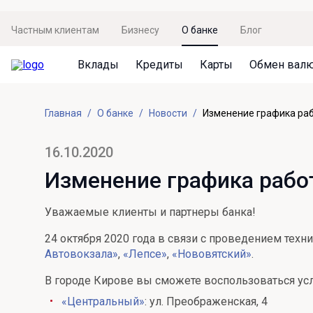
Частным клиентам
Бизнесу
О банке
Блог
Вклады
Кредиты
Карты
Обмен вал
Вклады
Кредиты
Карты
Обмен валют
Сервисы
Акции
Главная
О банке
Новости
Изменение графика ра
Не упусти момент
Кредит под залог недвижимости
Дебетовая карта с пакетом услуг
Курсы валют
Оплата кредита
Акция «Приведи друга»
Просто вклад
Рефинансирование
Премиальная карта Mir Supreme
Бронирование валюты
Оценка недвижимости
Акция «Ставка на бизнес»
16.10.2020
Накопительный
Кредит на автомобиль
Пенсионная карта
Курсы валют ЦБ
Подбор новой недвижимости
Изменение графика рабо
Пенсионер
Кредит на строительство
Система быстрых платежей
Все карты
Уважаемые клиенты и партнеры банка!
Отличная стратегия+
Потребительский кредит
СБПей
24 октября 2020 года в связи с проведением тех
Фиксируй доход
Mir Pay
Автовокзала»
,
«Лепсе»
,
«Нововятский»
.
Все кредиты
Новый старт
Госуслуги
В городе Кирове вы сможете воспользоваться ус
«Центральный»
: ул. Преображенская, 4
Валютный плюс
Регистрация в ЕБС