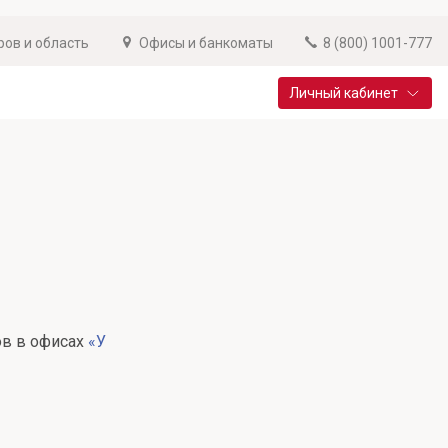
ров и область
Офисы и банкоматы
8 (800) 1001-777
Личный кабинет
Специальные предложения
Вклад «Новый старт»
До 14,25% годовых
Подробнее
ов в офисах
«У