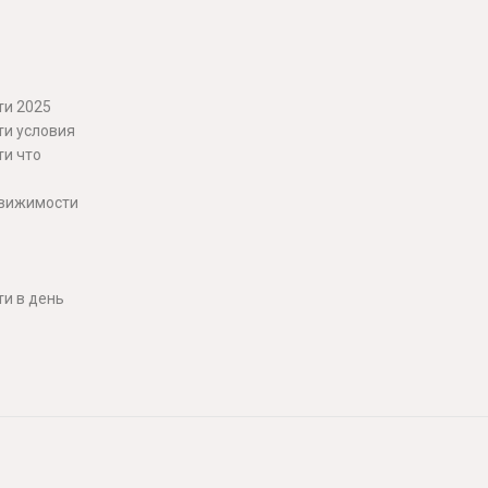
ти 2025
ти условия
ти что
движимости
и в день