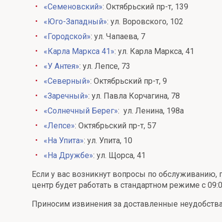
«Семеновский»
: Октябрьский пр-т, 139
Онлайн
Удаленная идентификация
«Юго-Западный»
: ул. Воровского, 102
Мобильное приложение
Все вклады
«Городской»
: ул. Чапаева, 7
«Карла Маркса 41»
: ул. Карла Маркса, 41
Подтверждение согласия через Госуслуги
«У Антея»
: ул. Лепсе, 73
Все сервисы
«Северный»
: Октябрьский пр-т, 9
«Заречный»
: ул. Павла Корчагина, 78
«Солнечный Берег»
: ул. Ленина, 198а
«Лепсе»
: Октябрьский пр-т, 57
«На Упита»
: ул. Упита, 10
«На Дружбе»
: ул. Щорса, 41
Если у вас возникнут вопросы по обслуживанию, 
центр будет работать в стандартном режиме с 09:0
Приносим извинения за доставленные неудобства