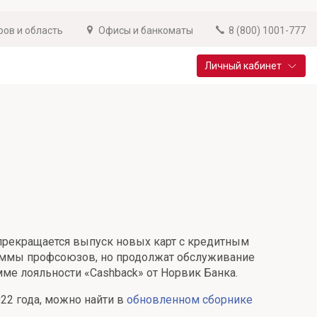
ров и область
Офисы и банкоматы
8 (800) 1001-777
Личный кабинет
Специальные предложения
Вклад «Новый старт»
До 14,25% годовых
Подробнее
 прекращается выпуск новых карт с кредитным
аммы профсоюзов, но продолжат обслуживание
ме лояльности «Cashback» от Норвик Банка.
22 года, можно найти в
обновленном сборнике