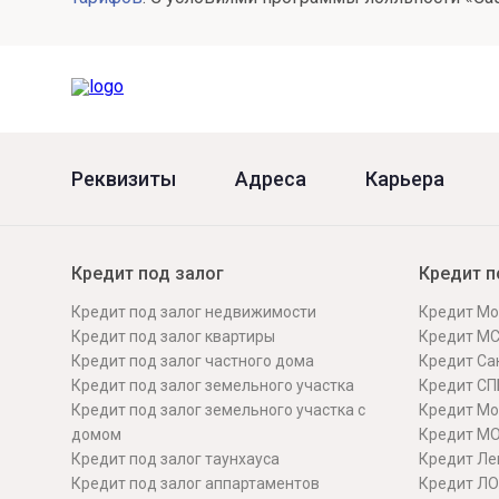
Онлайн
Удаленная идентификация
Мобильное приложение
Все вклады
Подтверждение согласия через Госуслуги
Все сервисы
Реквизиты
Адреса
Карьера
Кредит под залог
Кредит п
Кредит под залог недвижимости
Кредит Мо
Кредит под залог квартиры
Кредит М
Кредит под залог частного дома
Кредит Сан
Кредит под залог земельного участка
Кредит СП
Кредит под залог земельного участка с
Кредит Мо
домом
Кредит М
Кредит под залог таунхауса
Кредит Ле
Кредит под залог аппартаментов
Кредит ЛО