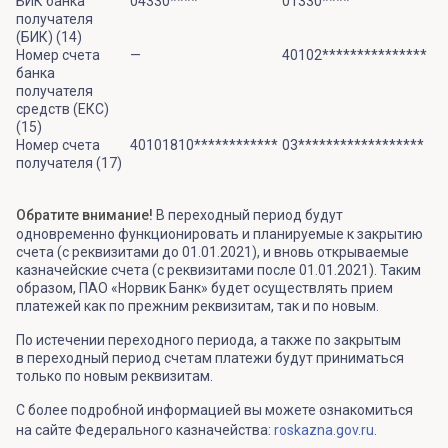
БИК банка
04330****
01330****
получателя
(БИК) (14)
Номер счета
—
40102***************
банка
получателя
средств (ЕКС)
(15)
Номер счета
40101810************
03******************
получателя (17)
Обратите внимание!
В переходный период будут
одновременно функционировать и планируемые к закрытию
счета (с реквизитами до 01.01.2021), и вновь открываемые
казначейские счета (с реквизитами после 01.01.2021). Таким
образом, ПАО «Норвик Банк» будет осуществлять прием
платежей как по прежним реквизитам, так и по новым.
По истечении переходного периода, а также по закрытым
в переходный период счетам платежи будут приниматься
только по новым реквизитам.
С более подробной информацией вы можете ознакомиться
на сайте Федерального казначейства:
roskazna.gov.ru
.