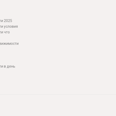
ти 2025
ти условия
ти что
движимости
и в день