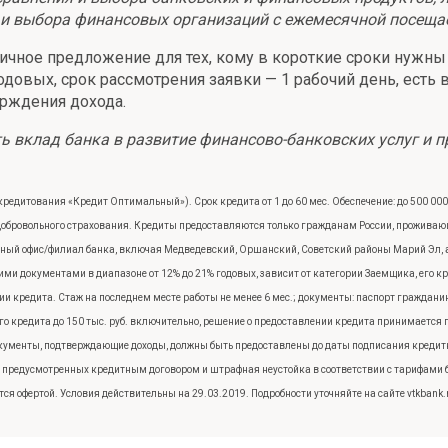
и выбора финансовых организаций с ежемесячной посещае
личное предложение для тех, кому в короткие сроки нужн
 годовых, срок рассмотрения заявки — 1 рабочий день, ест
ерждения дохода.
 вклад банка в развитие финансово-банковских услуг и п
редитования «Кредит Оптимальный»). Срок кредита от 1 до 60 мес. Обеспечение: до 500 000 ру
ь добровольного страхования. Кредиты предоставляются только гражданам России, проживаю
нный офис/филиал банка, включая Медведевский, Оршанский, Советский районы Марий Эл, а
ми документами в диапазоне от 12% до 21% годовых, зависит от категории Заемщика, его кр
ии кредита. Стаж на последнем месте работы не менее 6 мес.; документы: паспорт гражданина
о кредита до 150 тыс. руб. включительно, решение о предоставлении кредита принимается 
 документы, подтверждающие доходы, должны быть предоставлены до даты подписания кредит
 предусмотренных кредитным договором и штрафная неустойка в соответствии с тарифами ба
ся офертой. Условия действительны на 29.03.2019. Подробности уточняйте на сайте vtkbank.