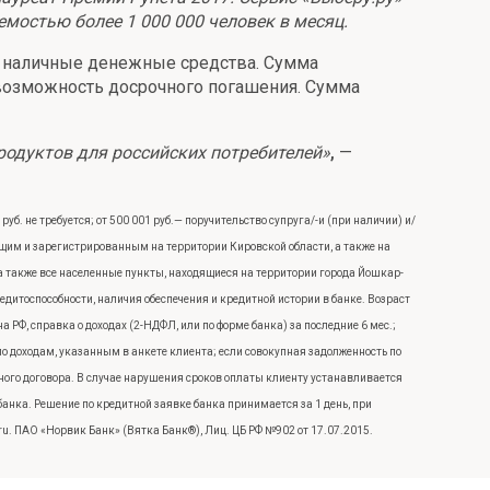
мостью более 1 000 000 человек в месяц.
ы наличные денежные средства. Сумма
ь возможность досрочного погашения. Сумма
родуктов для российских потребителей»
,
—
б. не требуется; от 500 001 руб.— поручительство супруга/-и (при наличии) и/
щим и зарегистрированным на территории Кировской области, а также на
 также все населенные пункты, находящиеся на территории города Йошкар-
едитоспособности, наличия обеспечения и кредитной истории в банке. Возраст
 РФ, справка о доходах (2-НДФЛ, или по форме банка) за последние 6 мес.;
по доходам, указанным в анкете клиента; если совокупная задолженность по
ного договора. В случае нарушения сроков оплаты клиенту устанавливается
нка. Решение по кредитной заявке банка принимается за 1 день, при
ru. ПАО «Норвик Банк» (Вятка Банк®), Лиц. ЦБ РФ №902 от 17.07.2015.