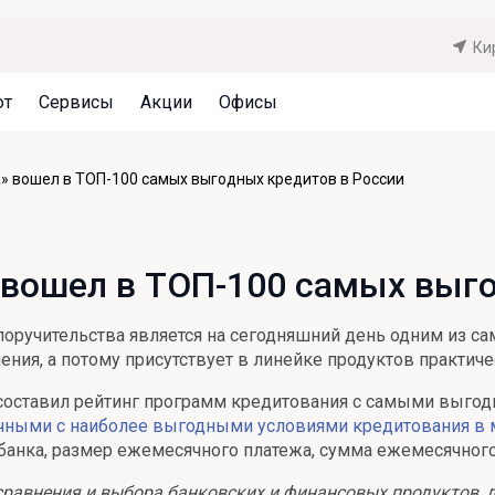
Ки
ют
Сервисы
Акции
Офисы
Может быть полезно
Может быть полезно
Может быть полезно
а» вошел в ТОП-100 самых выгодных кредитов в России
Система страхования вкладов
Привилегии для клиентов
Документы
Налогообложение вкладов
Оплата кредита
Уведомление об операциях
» вошел в ТОП-100 самых выг
Архив вкладов
Реструктуризация
Кешбэк
Документы
поручительства является на сегодняшний день одним из 
Оценка недвижимости
ния, а потому присутствует в линейке продуктов практиче
Подбор новой недвижимости
 составил рейтинг программ кредитования с самыми выго
чными с наиболее выгодными условиями кредитования в м
 банка, размер ежемесячного платежа, сумма ежемесячного
сравнения и выбора банковских и финансовых продуктов, л