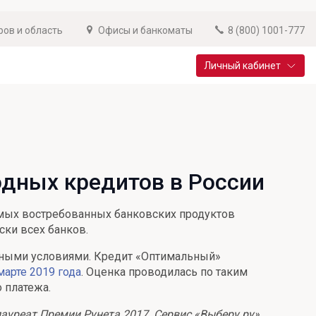
ров и область
Офисы и банкоматы
8 (800) 1001-777
Личный кабинет
Специальные предложения
Вклад «Новый старт»
До 14,25% годовых
одных кредитов в России
Подробнее
самых востребованных банковских продуктов
ски всех банков.
дными условиями. Кредит «Оптимальный»
арте 2019 года
. Оценка проводилась по таким
 платежа.
ауреат Премии Рунета 2017. Сервис «Выберу.ру»