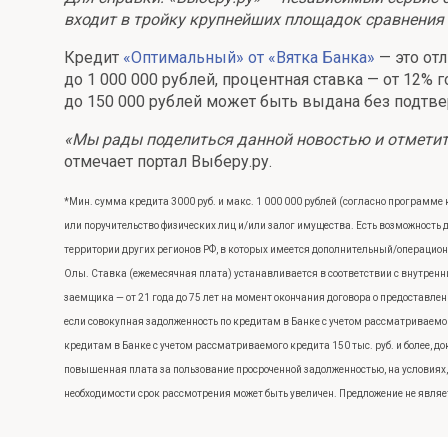
входит в тройку крупнейших площадок сравнения 
Онлайн
Удаленная идентификация
Кредит
«Оптимальный» от «Вятка Банка»
— это от
Мобильное приложение
Все вклады
до 1 000 000 рублей, процентная ставка — от 12%
до 150 000 рублей может быть выдана без подтв
Подтверждение согласия через Госуслуги
«Мы рады поделиться данной новостью и отметить
Все сервисы
отмечает портал Выберу.ру.
*Мин. сумма кредита 3000 руб. и макс. 1 000 000 рублей (согласно программе к
или поручительство физических лиц и/или залог имущества. Есть возможност
территории других регионов РФ, в которых имеется дополнительный/операцио
Олы. Ставка (ежемесячная плата) устанавливается в соответствии с внутренни
заемщика — от 21 года до 75 лет на момент окончания договора о предоставлен
если совокупная задолженность по кредитам в Банке с учетом рассматриваемог
кредитам в Банке с учетом рассматриваемого кредита 150 тыс. руб. и более,
повышенная плата за пользование просроченной задолженностью, на условиях,
необходимости срок рассмотрения может быть увеличен. Предложение не являет