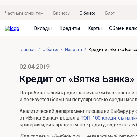
Частным клиентам
Бизнесу
О банке
Блог
Вклады
Кредиты
Карты
Обмен вал
Вклады
Кредиты
Карты
Обмен валют
Сервисы
Акции
Главная
О банке
Новости
Кредит от «Вятка Банк
Не упусти момент
Кредит под залог недвижимости
Дебетовая карта с пакетом услуг
Курсы валют
Оплата кредита
Акция «Приведи друга»
Просто вклад
Рефинансирование
Премиальная карта Mir Supreme
Бронирование валюты
Оценка недвижимости
Акция «Ставка на бизнес»
02.04.2019
Накопительный
Кредит на автомобиль
Пенсионная карта
Курсы валют ЦБ
Подбор новой недвижимости
Кредит от «Вятка Банка
Пенсионер
Кредит на строительство
Система быстрых платежей
Все карты
Потребительский кредит наличными без залога и 
Отличная стратегия+
Потребительский кредит
СБПей
и пользуется большой популярностью среди населе
Фиксируй доход
Mir Pay
Аналитический департамент площадки Выберу.ру
Все кредиты
от «Вятка Банка» вошел в
ТОП-100 кредитов нали
Новый старт
Госуслуги
критериям, как проценты по кредиту, надежность
Валютный плюс
Регистрация в ЕБС
Для справки: «Выберу.ру» — независимый сервис 