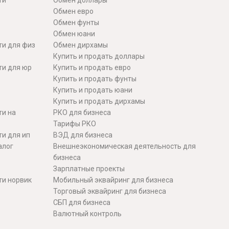
ти
Обмен доллары
Обмен евро
Обмен фунты
Обмен юани
ти для физ
Обмен дирхамы
Купить и продать доллары
ти для юр
Купить и продать евро
Купить и продать фунты
Купить и продать юани
Купить и продать дирхамы
ти на
РКО для бизнеса
Тарифы РКО
и для ип
ВЭД для бизнеса
алог
Внешнеэкономическая деятельность для
бизнеса
Зарплатные проекты
ти норвик
Мобильный эквайринг для бизнеса
Торговый эквайринг для бизнеса
СБП для бизнеса
Валютный контроль