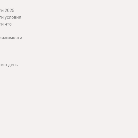
ти 2025
ти условия
ти что
движимости
и в день