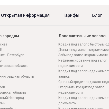
Открытая информация
Тарифы
Блог
о городам
Дополнительные запросы
сква
Кредит под залог с быстрым 
СК
Деньги под залог недвижимос
кт - Петербург
Займ под залог недвижимости
Б
Рефинансирование под залог
сковская область
недвижимости
О
Кредит под залог недвижимос
нинградская область
заявка
Срочный кредит под залог не
ров
Оформить кредит под залог
ровская область
недвижимости
жний Новгород
Кредит под залог недвижимос
рмь
документы
атеринбург
Кредит наличными под залог