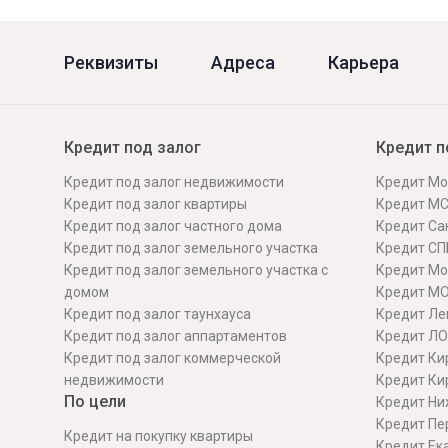
Онлайн
Удаленная идентификация
Реквизиты
Адреса
Карьера
Мобильное приложение
Все вклады
Подтверждение согласия через Госуслуги
Кредит под залог
Кредит п
Все сервисы
Кредит под залог недвижимости
Кредит Мо
Кредит под залог квартиры
Кредит М
Кредит под залог частного дома
Кредит Сан
Кредит под залог земельного участка
Кредит СП
Кредит под залог земельного участка с
Кредит Мо
домом
Кредит М
Кредит под залог таунхауса
Кредит Ле
Кредит под залог аппартаментов
Кредит ЛО
Кредит под залог коммерческой
Кредит Ки
недвижимости
Кредит Ки
По цели
Кредит Ни
Кредит Пе
Кредит на покупку квартиры
Кредит Ек