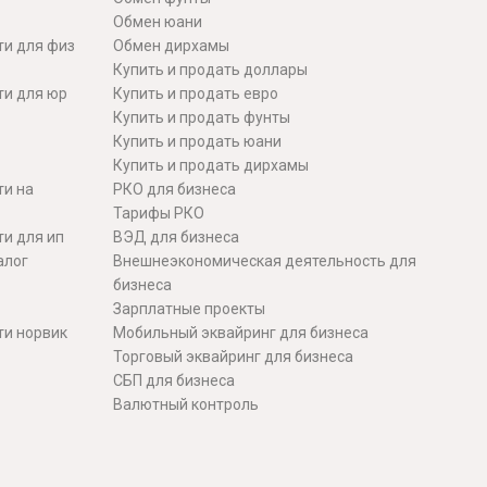
Обмен юани
ти для физ
Обмен дирхамы
Купить и продать доллары
ти для юр
Купить и продать евро
Купить и продать фунты
Купить и продать юани
Купить и продать дирхамы
ти на
РКО для бизнеса
Тарифы РКО
и для ип
ВЭД для бизнеса
алог
Внешнеэкономическая деятельность для
бизнеса
Зарплатные проекты
ти норвик
Мобильный эквайринг для бизнеса
Торговый эквайринг для бизнеса
СБП для бизнеса
Валютный контроль