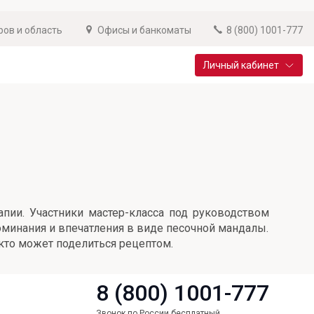
ров и область
Офисы и банкоматы
8 (800) 1001-777
Личный кабинет
Специальные предложения
Вклад «Новый старт»
До 14,25% годовых
Подробнее
пии. Участники мастер-класса под руководством
оминания и впечатления в виде песочной мандалы.
 кто может поделиться рецептом.
8 (800) 1001-777
Звонок по России бесплатный