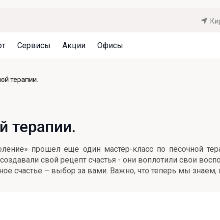
Ки
ют
Сервисы
Акции
Офисы
Может быть полезно
Может быть полезно
Может быть полезно
ой терапии.
Система страхования вкладов
Привилегии для клиентов
Документы
Налогообложение вкладов
Оплата кредита
Уведомление об операциях
й терапии.
Архив вкладов
Реструктуризация
Кешбэк
Документы
оление» прошел еще один мастер-класс по песочной тера
Оценка недвижимости
создавали свой рецепт счастья - они воплотили свои восп
ое счастье – выбор за вами. Важно, что теперь мы знаем,
Подбор новой недвижимости