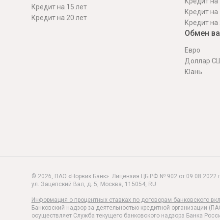
Кредит на 
Кредит на 15 лет
Кредит на 
Кредит на 20 лет
Кредит на 
Обмен в
Евро
Доллар С
Юань
© 2026, ПАО «Норвик Банк». Лицензия ЦБ РФ № 902 от 09.08.2022 г
ул. Зацепский Вал, д. 5
,
Москва
,
115054
,
RU
Информация о процентных ставках по договорам банковского вк
Банковский надзор за деятельностью кредитной организации (ПА
осуществляет Служба текущего банковского надзора Банка Росси