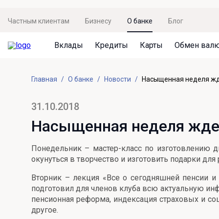
Частным клиентам
Бизнесу
О банке
Блог
Вклады
Кредиты
Карты
Обмен вал
Вклады
Кредиты
Карты
Обмен валют
Сервисы
Акции
Главная
О банке
Новости
Насыщенная неделя жд
Не упусти момент
Кредит под залог недвижимости
Дебетовая карта с пакетом услуг
Курсы валют
Оплата кредита
Акция «Приведи друга»
Просто вклад
Рефинансирование
Премиальная карта Mir Supreme
Бронирование валюты
Оценка недвижимости
Акция «Ставка на бизнес»
31.10.2018
Накопительный
Кредит на автомобиль
Пенсионная карта
Курсы валют ЦБ
Подбор новой недвижимости
Насыщенная неделя ждет
Пенсионер
Кредит на строительство
Система быстрых платежей
Все карты
Понедельник – мастер-класс по изготовлению д
Отличная стратегия+
Потребительский кредит
СБПей
окунуться в творчество и изготовить подарки для
Фиксируй доход
Mir Pay
Вторник – лекция «Все о сегодняшней пенсии и
Все кредиты
подготовил для членов клуба всю актуальную ин
Новый старт
Госуслуги
пенсионная реформа, индексация страховых и соц
другое.
Валютный плюс
Регистрация в ЕБС