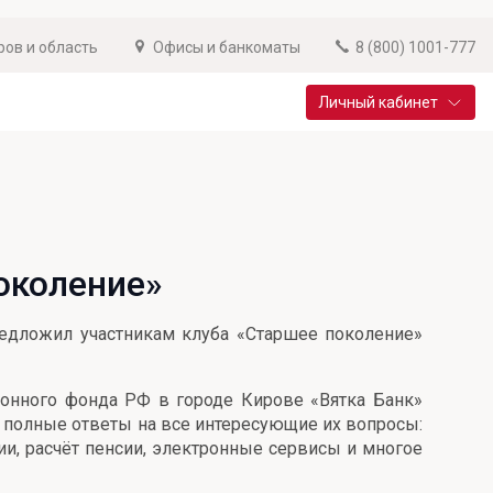
ров и область
Офисы и банкоматы
8 (800) 1001-777
Личный кабинет
Специальные предложения
Вклад «Новый старт»
До 14,25% годовых
околение»
Подробнее
редложил участникам клуба «Старшее поколение»
ионного фонда РФ в городе Кирове «Вятка Банк»
 полные ответы на все интересующие их вопросы:
ии, расчёт пенсии, электронные сервисы и многое