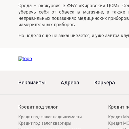
Среда – экскурсия в ФБУ «Кировский ЦСМ». Сег
Онлайн
Удаленная идентификация
уберечь себя от обвеса в магазине, а также
неправильных показаниях медицинских приборов.
Мобильное приложение
Все вклады
измерительных приборов.
Подтверждение согласия через Госуслуги
Но неделя еще не заканчивается, и уже завтра к
Все сервисы
Реквизиты
Адреса
Карьера
Кредит под залог
Кредит п
Кредит под залог недвижимости
Кредит Мо
Кредит под залог квартиры
Кредит М