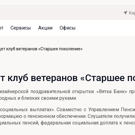
Ки
ют
Сервисы
Акции
Офисы
Может быть полезно
Может быть полезно
Может быть полезно
ет клуб ветеранов «Старшее поколение»
Система страхования вкладов
Привилегии для клиентов
Документы
Налогообложение вкладов
Оплата кредита
Уведомление об операциях
 клуб ветеранов «Старшее п
Архив вкладов
Реструктуризация
Кешбэк
Документы
изайнерской поздравительной открытки. «Вятка Банк» п
Оценка недвижимости
 родных и близких своими руками.
Подбор новой недвижимости
 социальных выплатах». Совместно с Управлением Пенс
формацию о пенсионном обеспечении. Слушатели получили
иальных пенсий, федеральная социальная доплата к пенс