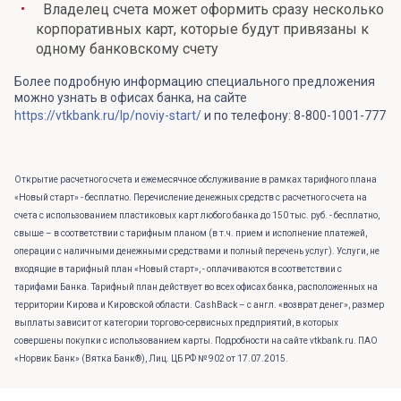
Владелец счета может оформить сразу несколько
корпоративных карт, которые будут привязаны к
одному банковскому счету
Более подробную информацию специального предложения
можно узнать в офисах банка, на сайте
https://vtkbank.ru/lp/noviy-start/
и по телефону: 8-800-1001-777
Открытие расчетного счета и ежемесячное обслуживание в рамках тарифного плана
«Новый старт» - бесплатно. Перечисление денежных средств с расчетного счета на
счета с использованием пластиковых карт любого банка до 150 тыс. руб. - бесплатно,
свыше – в соответствии с тарифным планом (в т.ч. прием и исполнение платежей,
операции с наличными денежными средствами и полный перечень услуг). Услуги, не
входящие в тарифный план «Новый старт», - оплачиваются в соответствии с
тарифами Банка. Тарифный план действует во всех офисах банка, расположенных на
территории Кирова и Кировской области. CashBack – с англ. «возврат денег», размер
выплаты зависит от категории торгово-сервисных предприятий, в которых
совершены покупки с использованием карты. Подробности на сайте vtkbank.ru. ПАО
«Норвик Банк» (Вятка Банк®), Лиц. ЦБ РФ № 902 от 17.07.2015.