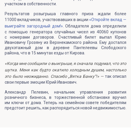
участком в собственности.
Результатов розыгрыша главного приза ждали более
11000 вкладчиков, участвовавших в акции
«Откройте вклад —
выиграйте загородный дом!»
. Обладателя дома определили
с помощью генератора случайных чисел из 40060 купонов
с номерами договоров. Счастливый билет выпал Юрию
Ивановичу Грозяну из Верхнекамского района. Ему достался
двухэтажный дом в деревне Пантелеевы Слободского
района, что в 15 минутах езды от Кирова.
«Когда мне сообщили о выигрыше, я сначала подумал, что это
шутка. Меня как будто окатило холодным душем, настолько
это было неожиданно. Спасибо „Вятка Банку“!» —
так описал
свои первые эмоции Юрий Иванович.
Александр Пелевин, начальник управления развития
розничного бизнеса, в торжественной обстановке вручил
им ключи от дома. Теперь на семейном совете победителям
предстоит решить, как распорядиться новой недвижимостью.