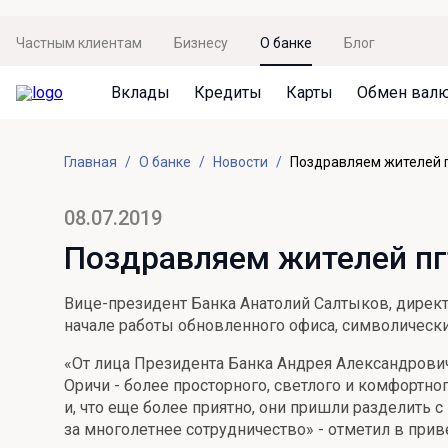
Частным клиентам
Бизнесу
О банке
Блог
Вклады
Кредиты
Карты
Обмен вал
Вклады
Кредиты
Карты
Обмен валют
Сервисы
Акции
Главная
О банке
Новости
Поздравляем жителей п
Не упусти момент
Кредит под залог недвижимости
Дебетовая карта с пакетом услуг
Курсы валют
Оплата кредита
Акция «Приведи друга»
Просто вклад
Рефинансирование
Премиальная карта Mir Supreme
Бронирование валюты
Оценка недвижимости
Акция «Ставка на бизнес»
08.07.2019
Накопительный
Кредит на автомобиль
Пенсионная карта
Курсы валют ЦБ
Подбор новой недвижимости
Поздравляем жителей пгт
Пенсионер
Кредит на строительство
Система быстрых платежей
Все карты
Вице-президент Банка Анатолий Салтыков, дирек
Отличная стратегия+
Потребительский кредит
СБПей
начале работы обновленного офиса, символически
Фиксируй доход
Mir Pay
«От лица Президента Банка Андрея Александровича
Все кредиты
Оричи - более просторного, светлого и комфортно
Новый старт
Госуслуги
и, что еще более приятно, они пришли разделить с
за многолетнее сотрудничество» - отметил в при
Валютный плюс
Регистрация в ЕБС