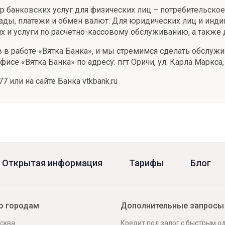
тр банковских услуг для физических лиц – потребительск
лады, платежи и обмен валют. Для юридических лиц и ин
 и услуги по расчетно-кассовому обслуживанию, а также 
в в работе «Вятка Банка», и мы стремимся сделать обслуж
е «Вятка Банка» по адресу: пгт Оричи, ул. Карла Маркса, 
 или на сайте Банка vtkbank.ru
Открытая информация
Тарифы
Блог
о городам
Дополнительные запросы
сква
Кредит под залог с быстрым 