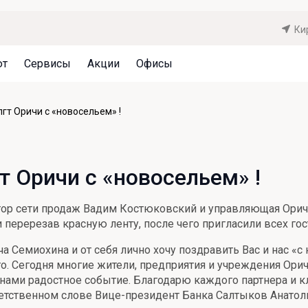
Ки
ют
Сервисы
Акции
Офисы
Может быть полезно
Может быть полезно
Может быть полезно
гт Оричи с «новосельем» !
Система страхования вкладов
Привилегии для клиентов
Документы
Налогообложение вкладов
Оплата кредита
Уведомление об операциях
 Оричи с «новосельем» !
Архив вкладов
Реструктуризация
Кешбэк
Документы
тор сети продаж Вадим Костюковский и управляющая Ори
Оценка недвижимости
 перерезав красную ленту, после чего пригласили всех го
Подбор новой недвижимости
 Семиохина и от себя лично хочу поздравить Вас и нас «с
го. Сегодня многие жители, предприятия и учреждения Ори
 нами радостное событие. Благодарю каждого партнера и кли
ветственном слове Вице-президент Банка Салтыков Анатол