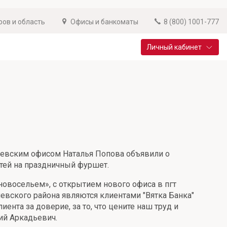
ров и область
Офисы и банкоматы
8 (800) 1001-777
Личный кабинет
Специальные предложения
Вклад «Новый старт»
До 14,25% годовых
Подробнее
чевским офисом Наталья Попова объявили о
стей на праздничный фуршет.
 новосельем», с открытием нового офиса в пгт
чевского района являются клиентами "Вятка Банка"
ента за доверие, за то, что цените наш труд и
ий Аркадьевич.