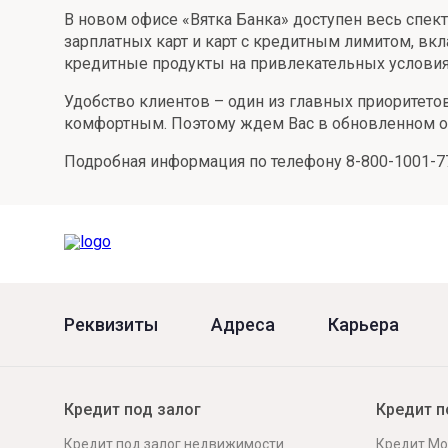
В новом офисе «Вятка Банка» доступен весь спек
Онлайн
Удаленная идентификация
зарплатных карт и карт с кредитным лимитом, вк
кредитные продукты на привлекательных условиях
Мобильное приложение
Все вклады
Удобство клиентов – один из главных приоритето
Подтверждение согласия через Госуслуги
комфортным. Поэтому ждем Вас в обновленном офис
Все сервисы
Подробная информация по телефону 8-800-1001-777
Реквизиты
Адреса
Карьера
Кредит под залог
Кредит п
Кредит под залог недвижимости
Кредит Мо