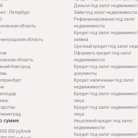
СК
Деньги под залог недвижимос
кт - Петербург
Займ под залог недвижимости
Б
Рефинансирование под залог
сковская область
недвижимости
О
Кредит под залог недвижимос
нинградская область
заявка
Срочный кредит под залог не
ров
Оформить кредит под залог
ровская область
недвижимости
жний Новгород
Кредит под залог недвижимос
рмь
документы
атеринбург
Кредит наличными под залог
чи
недвижимости
аснодар
Кредит под залог недвижимос
зань
лица
тарстан
Кредит под залог недвижимос
лининград
лица
о сумме
Нецелевой кредит под залог
недвижимости
500 000 рублей
Кредит под залог недвижимос