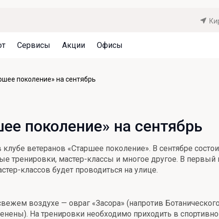
Ки
ют
Сервисы
Акции
Офисы
Может быть полезно
Может быть полезно
Может быть полезно
ршее поколение» на сентябрь
Система страхования вкладов
Привилегии для клиентов
Документы
Налогообложение вкладов
Оплата кредита
Уведомление об операциях
ее поколение» на сентябрь
Архив вкладов
Реструктуризация
Кешбэк
Документы
 в клубе ветеранов «Старшее поколение». В сентябре сост
Оценка недвижимости
ные тренировки, мастер-классы и многое другое. В первый 
астер-классов будет проводиться на улице.
Подбор новой недвижимости
вежем воздухе — овраг «Засора» (напротив Ботанического 
менены). На тренировки необходимо приходить в спортивно