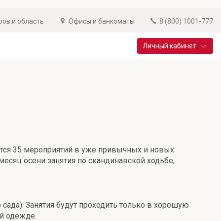
ров и область
Офисы и банкоматы
8 (800) 1001-777
Личный кабинет
Специальные предложения
Вклад «Новый старт»
До 14,25% годовых
Подробнее
оится 35 мероприятий в уже привычных и новых
месяц осени занятия по скандинавской ходьбе,
сада). Занятия будут проходить только в хорошую
й одежде.