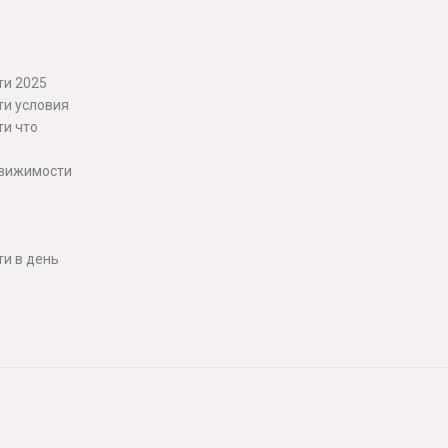
ти 2025
ти условия
ти что
движимости
и в день