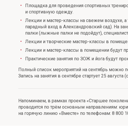
Площадка для проведения спортивных тренирово
Онлайн
Удаленная идентификация
и спортивную одежду.
Мобильное приложение
Лекции и мастер-классы на свежем воздухе, а 
Все вклады
парадный вход в Александровский сад). На за
Подтверждение согласия через Госуслуги
палки (лыжные палки не подойдут), специалист
Лекции и творческие мастер-классы в помещен
Все сервисы
Лекции и мастер-классы в помещении будут про
Практические занятия по ЗОЖ и йога будут прохо
Полный список мероприятий на сентябрь можно 
Запись на занятия в сентябре стартует 25 августа 
Напоминаем, в рамках проекта «Старшее поколени
проводится по трём основным направлениям: юри
на горячую линию «Вместе» по телефонам: 8 800 1