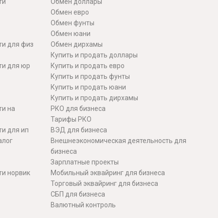
ти
Обмен доллары
Обмен евро
Обмен фунты
Обмен юани
ти для физ
Обмен дирхамы
Купить и продать доллары
ти для юр
Купить и продать евро
Купить и продать фунты
Купить и продать юани
Купить и продать дирхамы
ти на
РКО для бизнеса
Тарифы РКО
и для ип
ВЭД для бизнеса
алог
Внешнеэкономическая деятельность для
бизнеса
Зарплатные проекты
ти норвик
Мобильный эквайринг для бизнеса
Торговый эквайринг для бизнеса
СБП для бизнеса
Валютный контроль