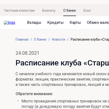
Частным клиентам
Бизнесу
О банке
Блог
Вклады
Кредиты
Карты
Обмен вал
Вклады
Кредиты
Карты
Обмен валют
Сервисы
Акции
Главная
О банке
Новости
Расписание клуба «Ста
Не упусти момент
Кредит под залог недвижимости
Дебетовая карта с пакетом услуг
Курсы валют
Оплата кредита
Акция «Приведи друга»
Просто вклад
Рефинансирование
Премиальная карта Mir Supreme
Бронирование валюты
Оценка недвижимости
Акция «Ставка на бизнес»
24.08.2021
Накопительный
Кредит на автомобиль
Пенсионная карта
Курсы валют ЦБ
Подбор новой недвижимости
Расписание клуба «Старш
Пенсионер
Кредит на строительство
Система быстрых платежей
Все карты
С началом учебного года начинается новый сезон
Отличная стратегия+
Потребительский кредит
СБПей
форматах: лекции, практические занятия, спортив
а также часть спортивных тренировок, лекций и м
Фиксируй доход
Mir Pay
Все кредиты
Обратите внимание:
Новый старт
Госуслуги
Место проведения спортивных тренировок на с
погоду (в дождливую погоду занятия будут от
Валютный плюс
Регистрация в ЕБС