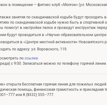
к в помещении — фитнес-клуб «Monroe» (ул. Московская, 3
также занятия по скандинавской ходьбе будут проходить 
нятиях по скандинавской ходьбе нужно быть в спортивной 
ы помогут в настройке палок и проведут инструктаж перед
ии будут проводиться в «Научно-образовательном центре «
водиться в «Центре местной активности» Нововятского райо
дить по адресу: ул. Воровского, 119.
посмотреть по
ссылке
.
(среда) с 9:00. Записаться можно по телефону горячей лини
е» открыта бесплатная горячая линия для пожилых людей
дическая помощь, финансовая грамотность и прикладная те
001–777 или 8 (8332) 555–777.