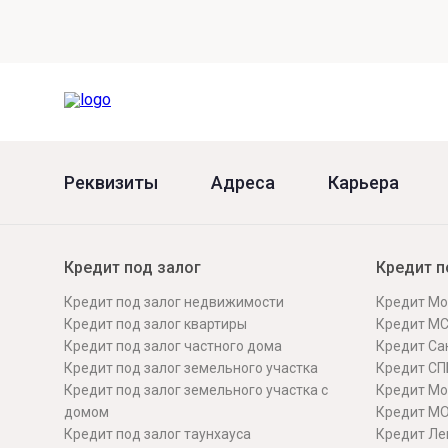
Онлайн
Удаленная идентификация
Мобильное приложение
Все вклады
Подтверждение согласия через Госуслуги
Все сервисы
Реквизиты
Адреса
Карьера
Кредит под залог
Кредит п
Кредит под залог недвижимости
Кредит Мо
Кредит под залог квартиры
Кредит М
Кредит под залог частного дома
Кредит Сан
Кредит под залог земельного участка
Кредит СП
Кредит под залог земельного участка с
Кредит Мо
домом
Кредит М
Кредит под залог таунхауса
Кредит Ле