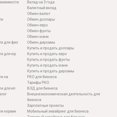
движимости
Вклад на 3 года
Валютный вклад
Обмен валют
ти
Обмен доллары
Обмен евро
Обмен фунты
Обмен юани
ти для физ
Обмен дирхамы
Купить и продать доллары
ти для юр
Купить и продать евро
Купить и продать фунты
Купить и продать юани
Купить и продать дирхамы
ти на
РКО для бизнеса
Тарифы РКО
и для ип
ВЭД для бизнеса
алог
Внешнеэкономическая деятельность для
бизнеса
Зарплатные проекты
ти норвик
Мобильный эквайринг для бизнеса