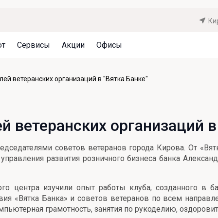
Ки
ют
Сервисы
Акции
Офисы
Может быть полезно
Может быть полезно
Может быть полезно
ей ветеранских организаций в "Вятка Банке"
Система страхования вкладов
Привилегии для клиентов
Документы
Налогообложение вкладов
Оплата кредита
Уведомление об операциях
 ветеранских организаций в 
Архив вкладов
Реструктуризация
Кешбэк
Документы
редседателями советов ветеранов города Кирова. От «Вя
Оценка недвижимости
к управления развития розничного бизнеса банка Алексан
Подбор новой недвижимости
ого центра изучили опыт работы клуба, созданного в ба
вия «Вятка Банка» и советов ветеранов по всем направл
омпьютерная грамотность, занятия по рукоделию, оздоров