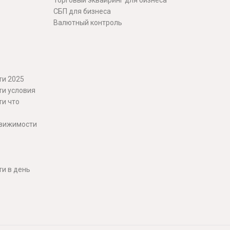
Торговый эквайринг для бизнеса
СБП для бизнеса
Валютный контроль
ти 2025
ти условия
ти что
движимости
и в день