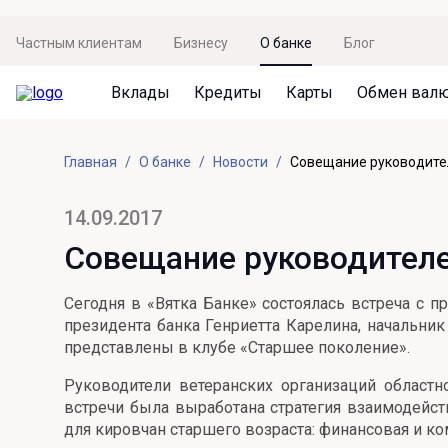
Частным клиентам
Бизнесу
О банке
Блог
Вклады
Кредиты
Карты
Обмен вал
Вклады
Кредиты
Карты
Обмен валют
Сервисы
Акции
Главная
О банке
Новости
Совещание руководител
Не упусти момент
Кредит под залог недвижимости
Дебетовая карта с пакетом услуг
Курсы валют
Оплата кредита
Акция «Приведи друга»
Просто вклад
Рефинансирование
Премиальная карта Mir Supreme
Бронирование валюты
Оценка недвижимости
Акция «Ставка на бизнес»
14.09.2017
Накопительный
Кредит на автомобиль
Пенсионная карта
Курсы валют ЦБ
Подбор новой недвижимости
Совещание руководителей
Пенсионер
Кредит на строительство
Система быстрых платежей
Все карты
Сегодня в «Вятка Банке» состоялась встреча с п
Отличная стратегия+
Потребительский кредит
СБПей
президента банка Генриетта Карелина, начальни
представлены в клубе «Старшее поколение».
Фиксируй доход
Mir Pay
Все кредиты
Руководители ветеранских организаций областн
Новый старт
Госуслуги
встречи была выработана стратегия взаимодейст
для кировчан старшего возраста: финансовая и к
Валютный плюс
Регистрация в ЕБС