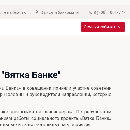
ров и область
Офисы и банкоматы
8 (800) 1001-777
Личный кабинет
Специальные предложения
Вклад «Новый старт»
До 14,25% годовых
"Вятка Банке"
Подробнее
тка Банка» в совещании приняли участие советник
др Пелевин и руководители направлений, которые
нке для клиентов-пенсионеров.. По результатам
ениям работы социального проекта «Вятка Банка»
ительные и развлекательные мероприятия.