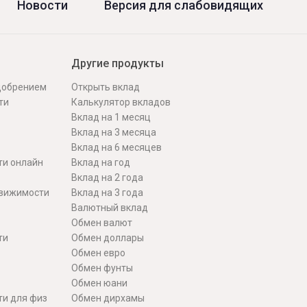
Новости
Версия для слабовидящих
Другие продукты
одобрением
Открыть вклад
ти
Калькулятор вкладов
Вклад на 1 месяц
Вклад на 3 месяца
Вклад на 6 месяцев
ти онлайн
Вклад на год
Вклад на 2 года
движимости
Вклад на 3 года
Валютный вклад
Обмен валют
ти
Обмен доллары
Обмен евро
Обмен фунты
Обмен юани
ти для физ
Обмен дирхамы