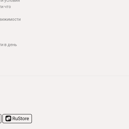
ти условия
ти что
движимости
и в день