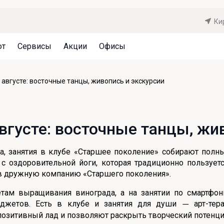
Ки
ют
Сервисы
Акции
Офисы
Может быть полезно
Может быть полезно
Может быть полезно
августе: восточные танцы, живопись и экскурсии
Система страхования вкладов
Привилегии для клиентов
Документы
Налогообложение вкладов
Оплата кредита
Уведомление об операциях
вгусте: восточные танцы, жи
Архив вкладов
Реструктуризация
Кешбэк
Документы
она, занятия в клубе «Старшее поколение» собирают пол
Оценка недвижимости
я с оздоровительной йоги, которая традиционно пользует
 в дружную компанию «Старшего поколения».
Подбор новой недвижимости
там выращивания винограда, а на занятии по смартфонн
джетов. Есть в клубе и занятия для души
арт-тер
—
озитивный лад и позволяют раскрыть творческий потенциал