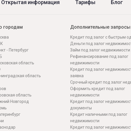
Открытая информация
Тарифы
Блог
о городам
Дополнительные запросы
сква
Кредит под залог с быстрым 
СК
Деньги под залог недвижимос
кт - Петербург
Займ под залог недвижимости
Б
Рефинансирование под залог
сковская область
недвижимости
О
Кредит под залог недвижимос
нинградская область
заявка
Срочный кредит под залог не
ров
Оформить кредит под залог
ровская область
недвижимости
жний Новгород
Кредит под залог недвижимос
рмь
документы
атеринбург
Кредит наличными под залог
чи
недвижимости
аснодар
Кредит под залог недвижимос