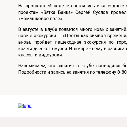
На прошедшей неделе состоялись и выездные 
Онлайн
Удаленная идентификация
проектам «Вятка Банка» Сергей Суслов прове
«Ромашковое поле».
Мобильное приложение
Все вклады
В августе в клубе появится много новых занятий
Подтверждение согласия через Госуслуги
новые экскурсии
«Цветы как символ времени» в
—
вновь пройдет пешеходная экскурсия по гор
Все сервисы
краеведческого музея. И по-прежнему в расписани
классы и видеуроки.
Напоминаем, что занятия в клубе проводятся б
Подробности и запись на занятия по телефону 8-80