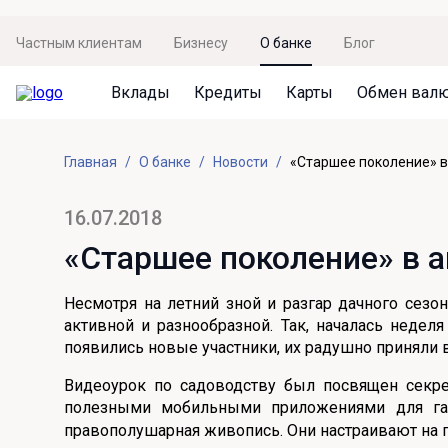
Частным клиентам
Бизнесу
О банке
Блог
Вклады
Кредиты
Карты
Обмен вал
Вклады
Кредиты
Карты
Обмен валют
Сервисы
Акции
Главная
О банке
Новости
«Старшее поколение» в 
Не упусти момент
Кредит под залог недвижимости
Дебетовая карта с пакетом услуг
Курсы валют
Оплата кредита
Акция «Приведи друга»
Просто вклад
Рефинансирование
Премиальная карта Mir Supreme
Бронирование валюты
Оценка недвижимости
Акция «Ставка на бизнес»
16.07.2018
Накопительный
Кредит на автомобиль
Пенсионная карта
Курсы валют ЦБ
Подбор новой недвижимости
«Старшее поколение» в а
Пенсионер
Кредит на строительство
Система быстрых платежей
Все карты
Несмотря на летний зной и разгар дачного сез
Отличная стратегия+
Потребительский кредит
СБПей
активной и разнообразной. Так, началась недел
появились новые участники, их радушно приняли
Фиксируй доход
Mir Pay
Все кредиты
Видеоурок по садоводству был посвящен секре
Новый старт
Госуслуги
полезными мобильными приложениями для га
правополушарная живопись. Они настраивают на п
Валютный плюс
Регистрация в ЕБС