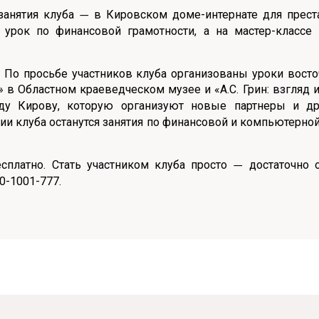
занятия клуба
в Кировском доме-интернате для прест
—
л урок по финансовой грамотности, а на мастер-класс
. По просьбе участников клуба организованы уроки восто
 Областном краеведческом музее и «А.С. Грин: взгляд из 
оду Кирову, которую организуют новые партнеры и д
и клуба останутся занятия по финансовой и компьютерной 
есплатно. Стать участником клуба просто
достаточно
—
0-1001-777.