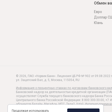
Обмен в
Евро
Доллар С
Юань
© 2026, ПАО «Норвик Банк». Лицензия ЦБ РФ № 902 от 09.08.2022 г
ул. Зацепский Вал, д. 5
,
Москва
,
115054
,
RU
Информация о процентных ставках по договорам банковского вк
Банковский надзор за деятельностью кредитной организации (ПА
осуществляет Служба текущего банковского надзора Банка Росси
Центрального банка Российской Федерации: 8 800 300-30-00, +7 4
абонентов Билайн, Мегафон, МТС, Теле2, Yota).
Интернет-приемна
Политика обработки и защиты персональных данных
Продолжая использовать