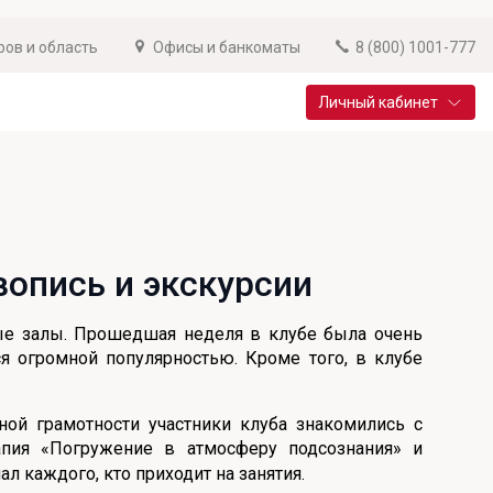
ров и область
Офисы и банкоматы
8 (800) 1001-777
Личный кабинет
Специальные предложения
Вклад «Новый старт»
До 14,25% годовых
вопись и экскурсии
Подробнее
ные залы. Прошедшая неделя в клубе была очень
ся огромной популярностью. Кроме того, в клубе
ой грамотности участники клуба знакомились с
апия «Погружение в атмосферу подсознания» и
 каждого, кто приходит на занятия.